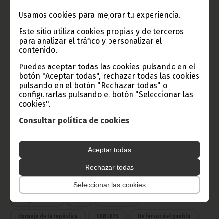
TVGE
Usamos cookies para mejorar tu experiencia.
Este sitio utiliza cookies propias y de terceros
para analizar el tráfico y personalizar el
Radio Nacional de Guinea
contenido.
Ecuatorial
Puedes aceptar todas las cookies pulsando en el
Haz click aquí para escuchar ahora
botón "Aceptar todas", rechazar todas las cookies
pulsando en el botón "Rechazar todas" o
configurarlas pulsando el botón "Seleccionar las
cookies".
CATEGORÍAS
Consultar política de cookies
Noticias
Gobierno
Presidencia
África
Deportes
Vicepresidencia
Aceptar todas
COVID-19
Cultura
Rechazar todas
Estadísticas
CAN 2015
Economía
Gente GE
50 Aniversario Independencia
Seleccionar las cookies
CongresoPDGE
FIJA
Bielorrusia
Consejo de la república
CAN 2025
Defensor del pueblo