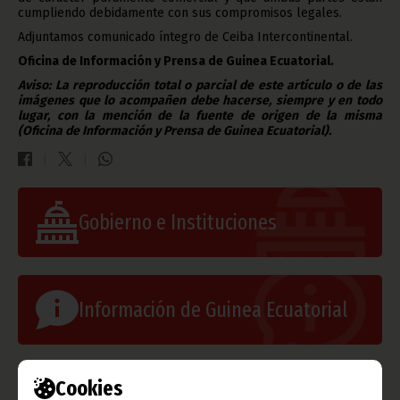
cumpliendo debidamente con sus compromisos legales.
Adjuntamos comunicado íntegro de Ceiba Intercontinental.
Oficina de Información y Prensa de Guinea Ecuatorial.
Aviso: La reproducción total o parcial de este artículo o de las
imágenes que lo acompañen debe hacerse, siempre y en todo
lugar, con la mención de la fuente de origen de la misma
(Oficina de Información y Prensa de Guinea Ecuatorial).
Gobierno e Instituciones
Información de Guinea Ecuatorial
Cookies