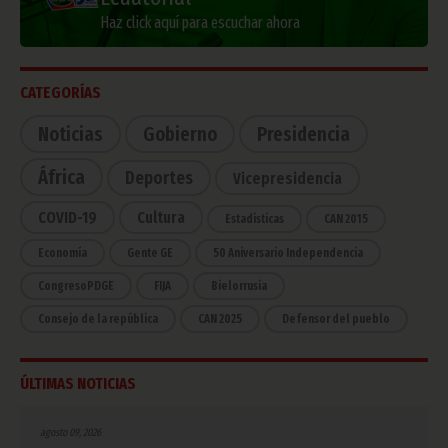
Haz click aquí para escuchar ahora
CATEGORÍAS
Noticias
Gobierno
Presidencia
África
Deportes
Vicepresidencia
COVID-19
Cultura
Estadísticas
CAN 2015
Economía
Gente GE
50 Aniversario Independencia
CongresoPDGE
FIJA
Bielorrusia
Consejo de la república
CAN 2025
Defensor del pueblo
ÚLTIMAS NOTICIAS
agosto 09, 2026