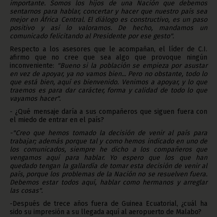
importante. Somos los hijos de una Nación que debemos
sentarnos para hablar, concertar y hacer que nuestro país sea
mejor en África Central. El diálogo es constructivo, es un paso
positivo y así lo valoramos. De hecho, mandamos un
comunicado felicitando al Presidente por ese gesto".
Respecto a los asesores que le acompañan, el líder de C.I.
afirmo que no cree que sea algo que provoque ningún
inconveniente:
"Bueno si la población se empieza por asustar
en vez de apoyar, ya no vamos bien... Pero no obstante, todo lo
que está bien, aquí es bienvenido. Venimos a apoyar, y lo que
traemos es para dar carácter, forma y calidad de todo lo que
vayamos hacer".
- ¿Qué mensaje daría a sus compañeros que siguen fuera con
el miedo de entrar en el país?
-"Creo que hemos tomado la decisión de venir al país para
trabajar; además porque tal y como hemos indicado en uno de
los comunicados, siempre he dicho a los compañeros que
vengamos aquí para hablar. Yo espero que los que han
quedado tengan la gallardía de tomar esta decisión de venir al
país, porque los problemas de la Nación no se resuelven fuera.
Debemos estar todos aquí, hablar como hermanos y arreglar
las cosas".
-Después de trece años fuera de Guinea Ecuatorial, ¿cuál ha
sido su impresión a su llegada aquí al aeropuerto de Malabo?