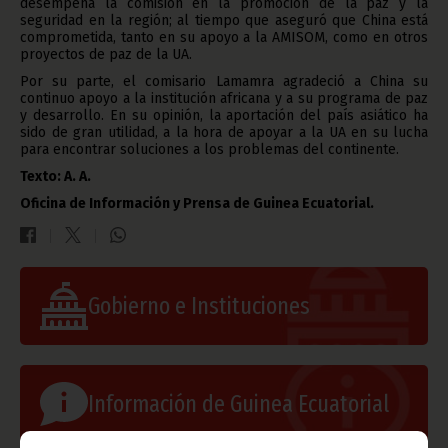
desempeña la comisión en la promoción de la paz y la
seguridad en la región; al tiempo que aseguró que China está
comprometida, tanto en su apoyo a la AMISOM, como en otros
proyectos de paz de la UA.
Por su parte, el comisario Lamamra agradeció a China su
continuo apoyo a la institución africana y a su programa de paz
y desarrollo. En su opinión, la aportación del país asiático ha
sido de gran utilidad, a la hora de apoyar a la UA en su lucha
para encontrar soluciones a los problemas del continente.
Texto: A. A.
Oficina de Información y Prensa de Guinea Ecuatorial.
Gobierno e Instituciones
Información de Guinea Ecuatorial