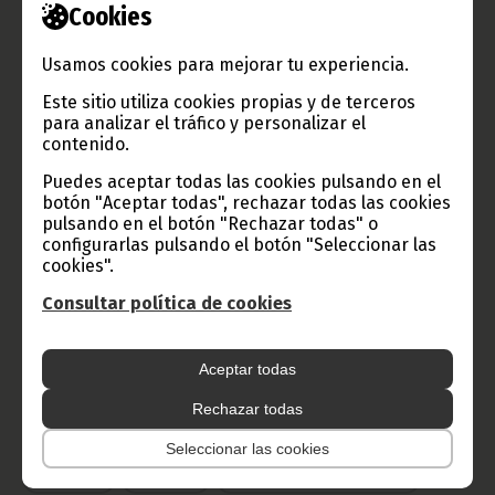
Cookies
TVGE
Usamos cookies para mejorar tu experiencia.
Este sitio utiliza cookies propias y de terceros
para analizar el tráfico y personalizar el
contenido.
Radio Nacional de Guinea
Puedes aceptar todas las cookies pulsando en el
Ecuatorial
botón "Aceptar todas", rechazar todas las cookies
pulsando en el botón "Rechazar todas" o
Haz click aquí para escuchar ahora
configurarlas pulsando el botón "Seleccionar las
cookies".
CATEGORÍAS
Consultar política de cookies
Noticias
Gobierno
Presidencia
Aceptar todas
África
Deportes
Vicepresidencia
Rechazar todas
COVID-19
Cultura
Estadísticas
CAN 2015
Seleccionar las cookies
Economía
Gente GE
50 Aniversario Independencia