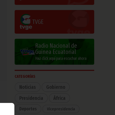
TVGE
Radio Nacional de
Guinea Ecuatorial
Haz click aquí para escuchar ahora
CATEGORÍAS
Noticias
Gobierno
Presidencia
África
Deportes
Vicepresidencia