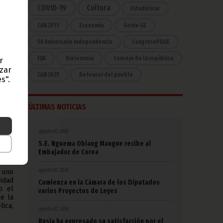
e se
COVID-19
Cultura
Estadísticas
 tal
CAN 2015
Economía
Gente GE
, la
50 Aniversario Independencia
CongresoPDGE
FIJA
Bielorrusia
Consejo de la república
r
o de
aron
azar
CAN 2025
Defensor del pueblo
dres
s".
e hoy
ario
nión
ÚLTIMAS NOTICIAS
. E.
agosto 07, 2026
ang.
como
S.E. Nguema Obiang Mangue recibe al
ana y
Embajador de Corea
agosto 07, 2026
a uno
sidad
Comienza en la Cámara de los Diputados
o el
varios Proyectos de Leyes
de la
ica,
agosto 07, 2026
Rusia ha expresado su satisfacción por el