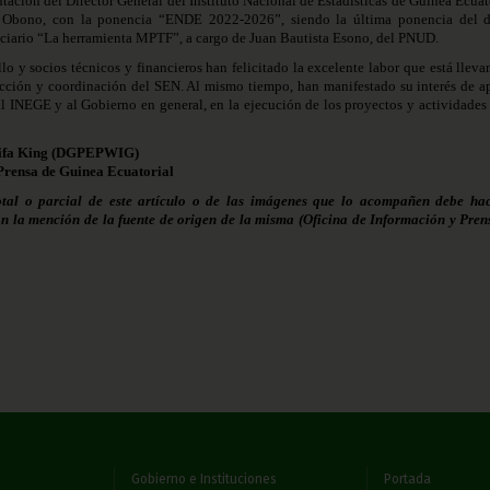
ntación del Director General del Instituto Nacional de Estadísticas de Guinea Ecuat
Obono, con la ponencia “ENDE 2022-2026”, siendo la última ponencia del d
uciario “La herramienta MPTF”, a cargo de Juan Bautista Esono, del PNUD.
llo y socios técnicos y financieros han felicitado la excelente labor que está llev
cción y coordinación del SEN. Al mismo tiempo, han manifestado su interés de a
al INEGE y al Gobierno en general, en la ejecución de los proyectos y actividades 
ifa King
(
DGPEPWIG
)
Prensa de Guinea Ecuatorial
otal o parcial de este artículo o de las imágenes que lo acompañen debe hac
on la mención de la fuente de origen de la misma (Oficina de Información y Pren
Gobierno e Instituciones
Portada