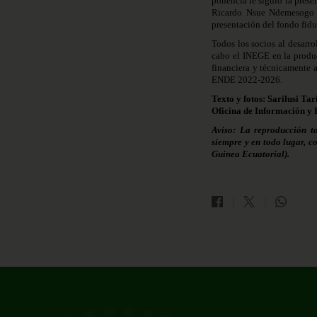
ponencia le siguió la prese
Ricardo Nsue Ndemesogo 
presentación del fondo fid
Todos los socios al desarro
cabo el INEGE en la produ
financiera y técnicamente 
ENDE 2022-2026.
Texto y fotos: Sarilusi Tar
Oficina de Información y 
Aviso: La reproducción t
siempre y en todo lugar, c
Guinea Ecuatorial).