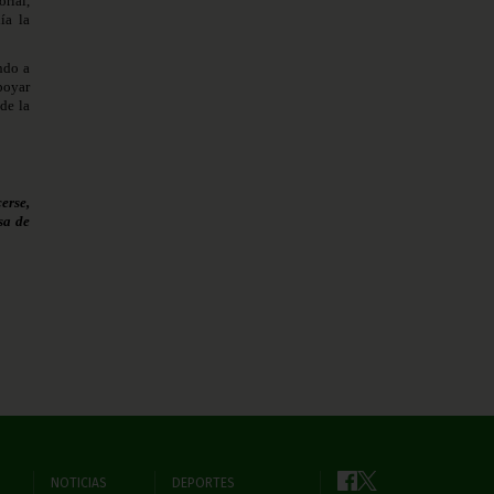
orial,
ía la
ando a
poyar
de la
erse,
sa de
NOTICIAS
DEPORTES