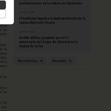
e las
parlamentarias en la Cámara de Diputados
agosto 05, 2026
ítica
orto y
El Gobierno impulsa la implementación de la
zar el
Cuenta Única del Tesoro
ticas
y las
agosto 04, 2026
sticas
Desfile militar y popular por el 47
aniversario del Golpe de Libertad en la
icaz,
Ciudad de la Paz
de la
ntras
iales;
Más noticias
Búscador
ter a
ursos
ón de
ector
e las
s “El
 esta