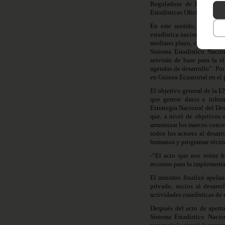
Reguladora de la Activid
Estadísticas Oficiales de la
En este sentido, ha expl
estadística nacional que se
mediano plazo, con el objeti
Sistema Estadístico Nacion
servirán de base para la e
agendas de desarrollo”. Por 
en Guinea Ecuatorial en el 
El objetivo general de la E
que genere datos e infor
Estrategia Nacional del De
que, a nivel de objetivos e
armonizar los marcos conce
todos los actores al desar
humanos y programar técnica
-“El acto que nos reúne h
recursos para la implement
El ministro finalizó apelan
privado, socios al desarro
actividades estadísticas de e
Después del acto de apertu
Sistema Estadístico Naci