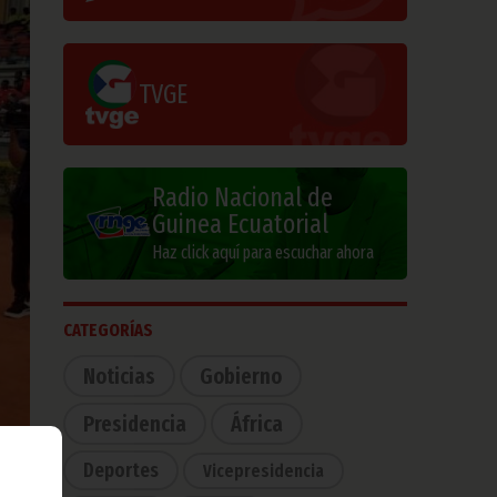
TVGE
Radio Nacional de
Guinea Ecuatorial
Haz click aquí para escuchar ahora
CATEGORÍAS
Noticias
Gobierno
Presidencia
África
Deportes
Vicepresidencia