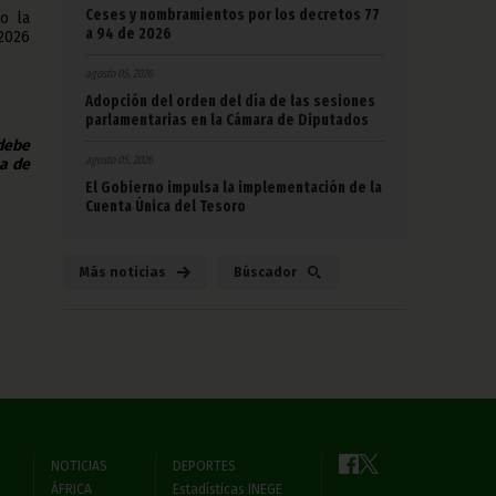
Ceses y nombramientos por los decretos 77
o la
a 94 de 2026
 2026
agosto 05, 2026
Adopción del orden del día de las sesiones
parlamentarias en la Cámara de Diputados
 debe
agosto 05, 2026
na de
El Gobierno impulsa la implementación de la
Cuenta Única del Tesoro
Más noticias
Búscador
NOTICIAS
DEPORTES
ÁFRICA
Estadísticas INEGE