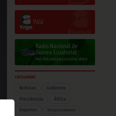
TVGE
Radio Nacional de
Guinea Ecuatorial
Haz click aquí para escuchar ahora
CATEGORÍAS
Noticias
Gobierno
Presidencia
África
Deportes
Vicepresidencia