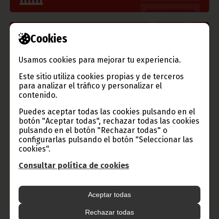
Cookies
Información de Guinea Ecuatorial
Usamos cookies para mejorar tu experiencia.
Este sitio utiliza cookies propias y de terceros
para analizar el tráfico y personalizar el
TVGE
contenido.
Puedes aceptar todas las cookies pulsando en el
botón "Aceptar todas", rechazar todas las cookies
pulsando en el botón "Rechazar todas" o
Radio Nacional de Guinea
configurarlas pulsando el botón "Seleccionar las
Ecuatorial
cookies".
Haz click aquí para escuchar ahora
Consultar política de cookies
Aceptar todas
CATEGORÍAS
Rechazar todas
Noticias
Gobierno
Presidencia