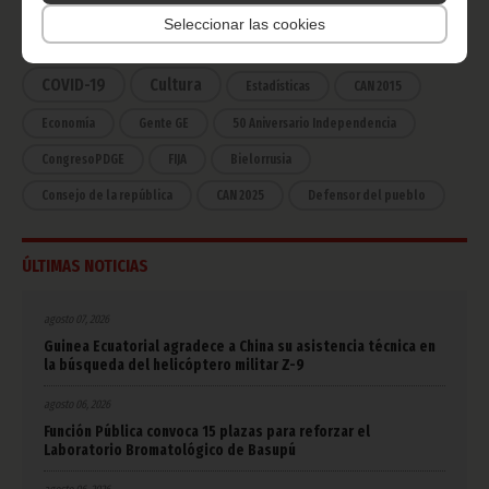
Seleccionar las cookies
África
Deportes
Vicepresidencia
COVID-19
Cultura
Estadísticas
CAN 2015
Economía
Gente GE
50 Aniversario Independencia
CongresoPDGE
FIJA
Bielorrusia
Consejo de la república
CAN 2025
Defensor del pueblo
ÚLTIMAS NOTICIAS
agosto 07, 2026
Guinea Ecuatorial agradece a China su asistencia técnica en
la búsqueda del helicóptero militar Z-9
agosto 06, 2026
Función Pública convoca 15 plazas para reforzar el
Laboratorio Bromatológico de Basupú