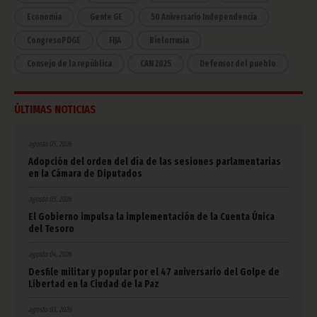
Economía
Gente GE
50 Aniversario Independencia
CongresoPDGE
FIJA
Bielorrusia
Consejo de la república
CAN 2025
Defensor del pueblo
ÚLTIMAS NOTICIAS
agosto 05, 2026
Adopción del orden del día de las sesiones parlamentarias
en la Cámara de Diputados
agosto 05, 2026
El Gobierno impulsa la implementación de la Cuenta Única
del Tesoro
agosto 04, 2026
Desfile militar y popular por el 47 aniversario del Golpe de
Libertad en la Ciudad de la Paz
agosto 03, 2026