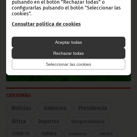
pulsando en el botón "Rechazar todas" o
configurarlas pulsando el botón "Seleccionar las
cookies".
Consultar política de cookies
TVGE
Aceptar todas
Rechazar todas
Radio Nacional de Guinea
Seleccionar las cookies
Ecuatorial
Haz click aquí para escuchar ahora
CATEGORÍAS
Noticias
Gobierno
Presidencia
África
Deportes
Vicepresidencia
COVID-19
Cultura
Estadísticas
CAN 2015