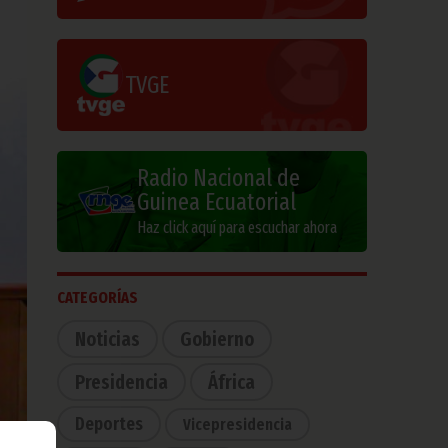
TVGE
Radio Nacional de
Guinea Ecuatorial
Haz click aquí para escuchar ahora
CATEGORÍAS
Noticias
Gobierno
Presidencia
África
Deportes
Vicepresidencia