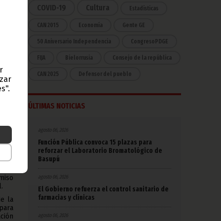
iva,
COVID-19
Cultura
Estadísticas
rno,
CAN 2015
Economía
Gente GE
a la
é R.
50 Aniversario Independencia
CongresoPDGE
FIJA
Bielorrusia
Consejo de la república
r
e la
CAN 2025
Defensor del pueblo
azar
ción
s".
y el
ÚLTIMAS NOTICIAS
e la
ón en
agosto 06, 2026
n de
Función Pública convoca 15 plazas para
s que
reforzar el Laboratorio Bromatológico de
Basupú
ctos
agosto 06, 2026
miso
.
El Gobierno refuerza el control sanitario de
farmacias y clínicas
de la
para
agosto 06, 2026
ción