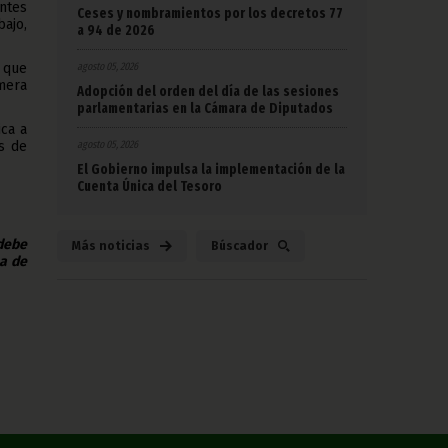
ntes
Ceses y nombramientos por los decretos 77
bajo,
a 94 de 2026
agosto 05, 2026
n que
imera
Adopción del orden del día de las sesiones
parlamentarias en la Cámara de Diputados
ca a
agosto 05, 2026
s de
El Gobierno impulsa la implementación de la
Cuenta Única del Tesoro
 debe
Más noticias
Búscador
na de