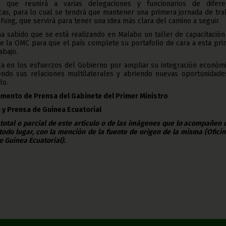
 que reunirá a varias delegaciones y funcionarios de difere
cas, para lo cual se tendrá que mantener una primera jornada de tra
Fung, que servirá para tener una idea más clara del camino a seguir.
ha sabido que se está realizando en Malabo un taller de capacitació
de la OMC para que el país complete su portafolio de cara a esta pr
abajo.
ca en los esfuerzos del Gobierno por ampliar su integración económi
ciendo sus relaciones multilaterales y abriendo nuevas oportunidade
lo.
amento de Prensa del Gabinete del Primer Ministro
n y Prensa de Guinea Ecuatorial
 total o parcial de este artículo o de las imágenes que lo acompañen
todo lugar, con la mención de la fuente de origen de la misma (Ofici
e Guinea Ecuatorial).