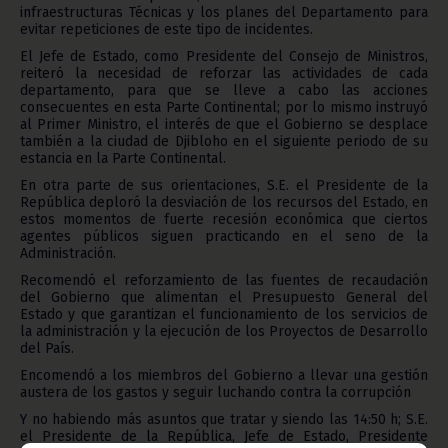
infraestructuras Técnicas y los planes del Departamento para
evitar repeticiones de este tipo de incidentes.
El Jefe de Estado, como Presidente del Consejo de Ministros,
reiteró la necesidad de reforzar las actividades de cada
departamento, para que se lleve a cabo las acciones
consecuentes en esta Parte Continental; por lo mismo instruyó
al Primer Ministro, el interés de que el Gobierno se desplace
también a la ciudad de Djibloho en el siguiente periodo de su
estancia en la Parte Continental.
En otra parte de sus orientaciones, S.E. el Presidente de la
República deploró la desviación de los recursos del Estado, en
estos momentos de fuerte recesión económica que ciertos
agentes públicos siguen practicando en el seno de la
Administración.
Recomendó el reforzamiento de las fuentes de recaudación
del Gobierno que alimentan el Presupuesto General del
Estado y que garantizan el funcionamiento de los servicios de
la administración y la ejecución de los Proyectos de Desarrollo
del País.
Encomendó a los miembros del Gobierno a llevar una gestión
austera de los gastos y seguir luchando contra la corrupción
Y no habiendo más asuntos que tratar y siendo las 14:50 h; S.E.
el Presidente de la República, Jefe de Estado, Presidente