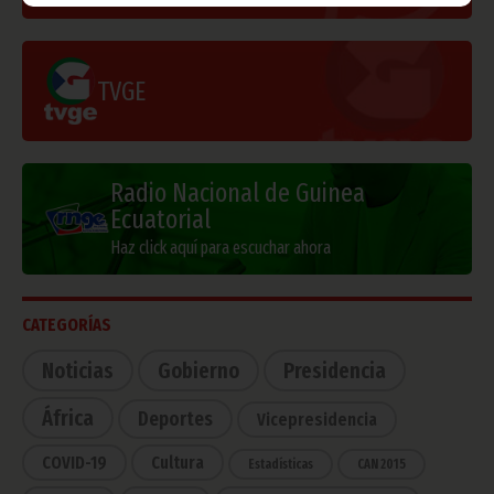
TVGE
Radio Nacional de Guinea
Ecuatorial
Haz click aquí para escuchar ahora
CATEGORÍAS
Noticias
Gobierno
Presidencia
África
Deportes
Vicepresidencia
COVID-19
Cultura
Estadísticas
CAN 2015