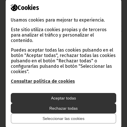
Fundador del PDGE y Presidente del Consejo de Ministros,
Cookies
clausuró el Consejo de Ministros con vítores a la República de
Guinea Ecuatorial.
Oficina de Información y Prensa de Guinea Ecuatorial
Usamos cookies para mejorar tu experiencia.
Aviso: La reproducción total o parcial de este artículo o de las
Este sitio utiliza cookies propias y de terceros
imágenes que lo acompañen debe hacerse, siempre y en todo
para analizar el tráfico y personalizar el
lugar, con la mención de la fuente de origen de la misma
contenido.
(Oficina de Información y Prensa de Guinea Ecuatorial).
Puedes aceptar todas las cookies pulsando en el
botón "Aceptar todas", rechazar todas las cookies
pulsando en el botón "Rechazar todas" o
configurarlas pulsando el botón "Seleccionar las
cookies".
Consultar política de cookies
Gobierno e Instituciones
Aceptar todas
Rechazar todas
Seleccionar las cookies
Información de Guinea Ecuatorial