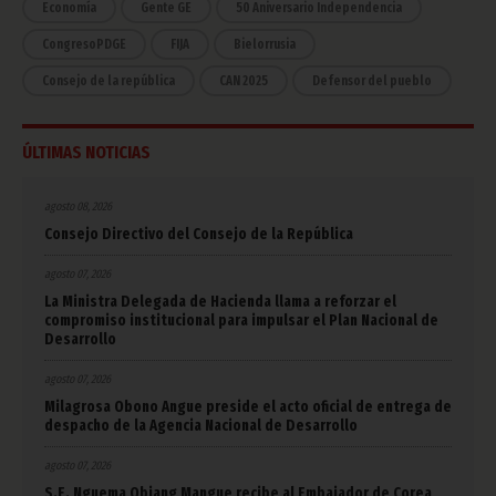
Economía
Gente GE
50 Aniversario Independencia
CongresoPDGE
FIJA
Bielorrusia
Consejo de la república
CAN 2025
Defensor del pueblo
ÚLTIMAS NOTICIAS
agosto 08, 2026
Consejo Directivo del Consejo de la República
agosto 07, 2026
La Ministra Delegada de Hacienda llama a reforzar el
compromiso institucional para impulsar el Plan Nacional de
Desarrollo
agosto 07, 2026
Milagrosa Obono Angue preside el acto oficial de entrega de
despacho de la Agencia Nacional de Desarrollo
agosto 07, 2026
S.E. Nguema Obiang Mangue recibe al Embajador de Corea