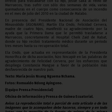
ofreció para trasladarse con su hijo, Josué Saká al reino de
Marruecos, tras sufrir con sólo dos semanas de vida, varias
quemaduras en el cuerpo como consecuencia de un incendio
en el mes de julio del 2010 en la ciudad de Malabo.
En presencia del Presidente Nacional de Asociación del
Minusválido (ASONAMI), Martín Ela Ondo, Felicidad Cervera,
madre de cuatro hijos, manifestó su agradecimiento por la
ayuda que la Primera Dama que le permitió trasladarse a
Marruecos, concretamente al Hospital Cheik Zaid de Rabat,
donde su hijo recibió tratamiento médico durante un periodo
tres meses hasta su recuperación total.
Ela Ondo, que actuaba en representación de la Presidenta
Honorífica de dicha asociación, hizo hincapié en las palabras de
agradecimiento de Felicidad Cervera, por los esfuerzos que
despliega Constancia Mangue a favor de la población más
desfavorecida de nuestro país.
Texto: María Jesús Nsang Nguema Nchama.
Fotos: Romualdo Ndong Ayingono.
(Equipo Prensa Presidencial)
Oficina de Información y Prensa de Guinea Ecuatorial.
Aviso: La reproducción total o parcial de este artículo o de las
imágenes que lo acompañen debe hacerse, siempre y en todo
lugar, con la mención de la fuente de origen de la misma