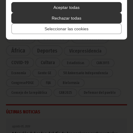
Haz click aquí para escuchar ahora
Aceptar todas
Rechazar todas
CATEGORÍAS
Seleccionar las cookies
Noticias
Gobierno
Presidencia
África
Deportes
Vicepresidencia
COVID-19
Cultura
Estadísticas
CAN 2015
Economía
Gente GE
50 Aniversario Independencia
CongresoPDGE
FIJA
Bielorrusia
Consejo de la república
CAN 2025
Defensor del pueblo
ÚLTIMAS NOTICIAS
agosto 05, 2026