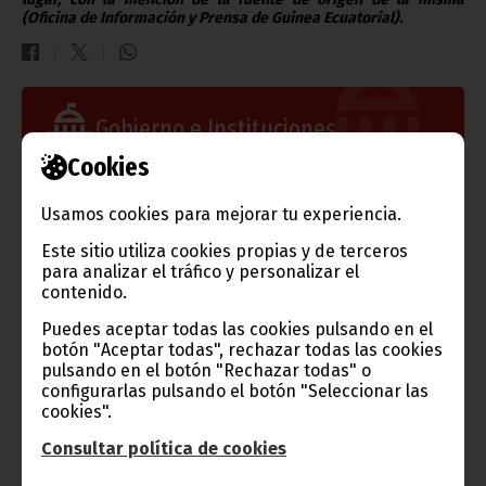
(Oficina de Información y Prensa de Guinea Ecuatorial).
Gobierno e Instituciones
Cookies
Usamos cookies para mejorar tu experiencia.
Información de Guinea Ecuatorial
Este sitio utiliza cookies propias y de terceros
para analizar el tráfico y personalizar el
contenido.
Puedes aceptar todas las cookies pulsando en el
TVGE
botón "Aceptar todas", rechazar todas las cookies
pulsando en el botón "Rechazar todas" o
configurarlas pulsando el botón "Seleccionar las
cookies".
Radio Nacional de Guinea
Consultar política de cookies
Ecuatorial