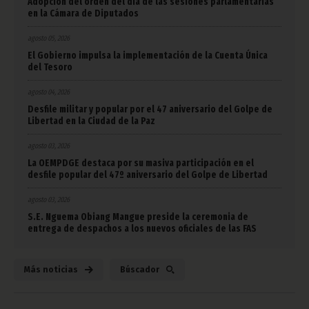
Adopción del orden del día de las sesiones parlamentarias
en la Cámara de Diputados
agosto 05, 2026
El Gobierno impulsa la implementación de la Cuenta Única
del Tesoro
agosto 04, 2026
Desfile militar y popular por el 47 aniversario del Golpe de
Libertad en la Ciudad de la Paz
agosto 03, 2026
La OEMPDGE destaca por su masiva participación en el
desfile popular del 47º aniversario del Golpe de Libertad
agosto 03, 2026
S.E. Nguema Obiang Mangue preside la ceremonia de
entrega de despachos a los nuevos oficiales de las FAS
Más noticias
Búscador