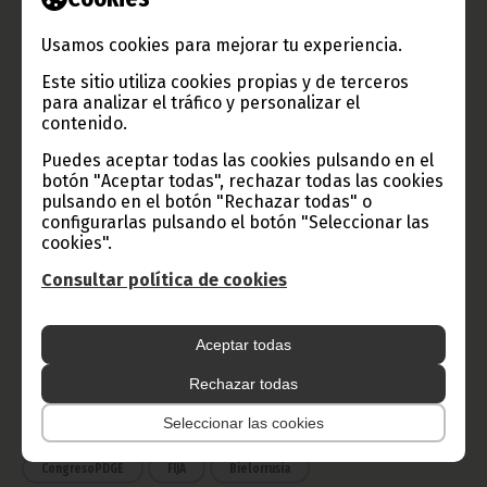
TVGE
Usamos cookies para mejorar tu experiencia.
Este sitio utiliza cookies propias y de terceros
para analizar el tráfico y personalizar el
contenido.
Radio Nacional de Guinea
Ecuatorial
Puedes aceptar todas las cookies pulsando en el
botón "Aceptar todas", rechazar todas las cookies
Haz click aquí para escuchar ahora
pulsando en el botón "Rechazar todas" o
configurarlas pulsando el botón "Seleccionar las
cookies".
CATEGORÍAS
Consultar política de cookies
Noticias
Gobierno
Presidencia
Aceptar todas
África
Deportes
Vicepresidencia
Rechazar todas
COVID-19
Cultura
Estadísticas
CAN 2015
Seleccionar las cookies
Economía
Gente GE
50 Aniversario Independencia
CongresoPDGE
FIJA
Bielorrusia