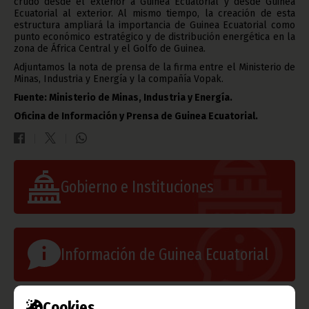
crudo desde el exterior a Guinea Ecuatorial y desde Guinea
Ecuatorial al exterior. Al mismo tiempo, la creación de esta
estructura ampliará la importancia de Guinea Ecuatorial como
punto económico estratégico y de distribución energética en la
zona de África Central y el Golfo de Guinea.
Adjuntamos la nota de prensa de la firma entre el Ministerio de
Minas, Industria y Energía y la compañía Vopak.
Fuente: Ministerio de Minas, Industria y Energía.
Oficina de Información y Prensa de Guinea Ecuatorial.
Gobierno e Instituciones
Información de Guinea Ecuatorial
Cookies