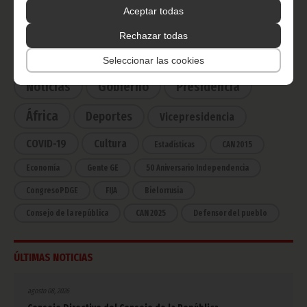
Haz click aquí para escuchar ahora
Aceptar todas
Rechazar todas
CATEGORÍAS
Seleccionar las cookies
Noticias
Gobierno
Presidencia
África
Deportes
Vicepresidencia
COVID-19
Cultura
Estadísticas
CAN 2015
Economía
Gente GE
50 Aniversario Independencia
CongresoPDGE
FIJA
Bielorrusia
Consejo de la república
CAN 2025
Defensor del pueblo
ÚLTIMAS NOTICIAS
agosto 08, 2026