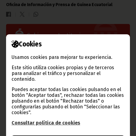
Oficina de Información y Prensa de Guinea Ecuatorial
Gobierno e Instituciones
Cookies
Usamos cookies para mejorar tu experiencia.
Información de Guinea Ecuatorial
Este sitio utiliza cookies propias y de terceros
para analizar el tráfico y personalizar el
contenido.
Puedes aceptar todas las cookies pulsando en el
botón "Aceptar todas", rechazar todas las cookies
TVGE
pulsando en el botón "Rechazar todas" o
configurarlas pulsando el botón "Seleccionar las
cookies".
Consultar política de cookies
Radio Nacional de Guinea
Ecuatorial