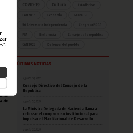
COVID-19
Cultura
Estadísticas
CAN 2015
Economía
Gente GE
tro,
orio
50 Aniversario Independencia
CongresoPDGE
guema
r
 las
FIJA
Bielorrusia
Consejo de la república
 del
azar
s".
CAN 2025
Defensor del pueblo
sogo
mo y
ÚLTIMAS NOTICIAS
agosto 08, 2026
Consejo Directivo del Consejo de la
República
 debe
na de
agosto 07, 2026
La Ministra Delegada de Hacienda llama a
reforzar el compromiso institucional para
impulsar el Plan Nacional de Desarrollo
agosto 07, 2026