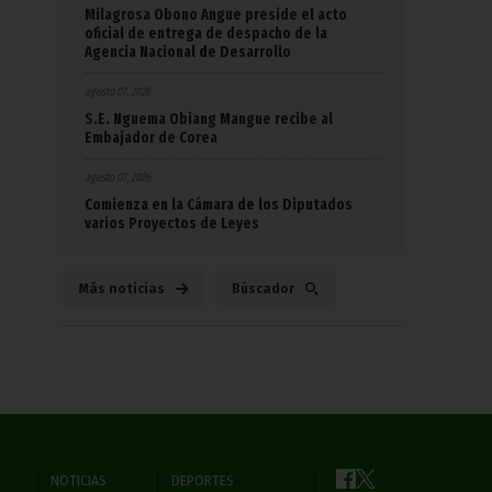
Milagrosa Obono Angue preside el acto
oficial de entrega de despacho de la
Agencia Nacional de Desarrollo
agosto 07, 2026
S.E. Nguema Obiang Mangue recibe al
Embajador de Corea
agosto 07, 2026
Comienza en la Cámara de los Diputados
varios Proyectos de Leyes
Más noticias
Búscador
NOTICIAS
DEPORTES