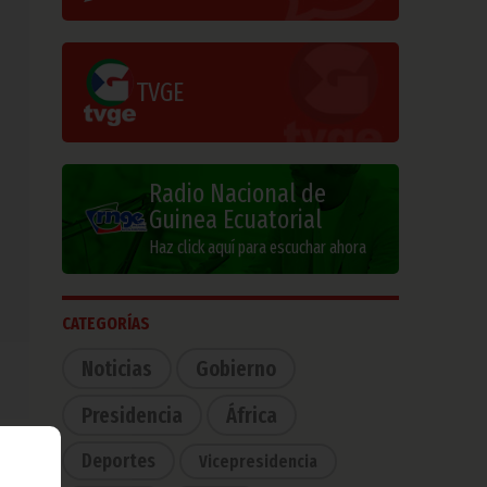
TVGE
Radio Nacional de
Guinea Ecuatorial
Haz click aquí para escuchar ahora
CATEGORÍAS
Noticias
Gobierno
Presidencia
África
Deportes
Vicepresidencia
es y
 del