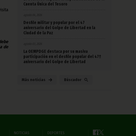
Cuenta Única del Tesoro
isita
agosto 04, 2026
Desfile militar y popular por el 47
aniversario del Golpe de Libertad en la
Ciudad de la Paz
 debe
agosto 03, 2026
na de
La OEMPDGE destaca por su masiva
participación en el desfile popular del 47º
aniversario del Golpe de Libertad
Más noticias
Búscador
NOTICIAS
DEPORTES