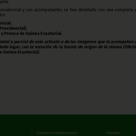
yana.
presidencial y sus acompañantes se han deleitado con una completa v
dro.
encial.
Presidencial).
 y Prensa de Guinea Ecuatorial.
 total o parcial de este artículo o de las imágenes que lo acompañen
todo lugar, con la mención de la fuente de origen de la misma (Ofici
e Guinea Ecuatorial).
Gobierno e Instituciones
Portada