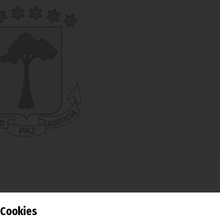
 recibió a S. E. Obiang Nguema Mbasogo en una cordial reunió
Cookies
ante la cual ambos dialogaron sobre la aportación de la Igl