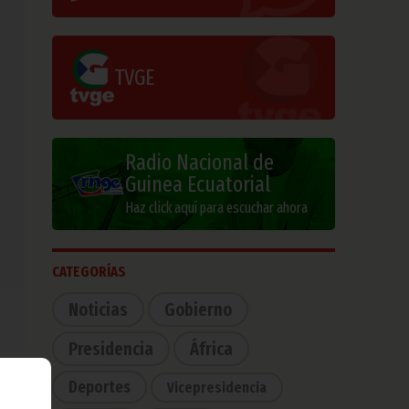
TVGE
Radio Nacional de
Guinea Ecuatorial
Haz click aquí para escuchar ahora
CATEGORÍAS
Noticias
Gobierno
Presidencia
África
Deportes
Vicepresidencia
n en
esia