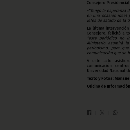
Consejero Presidencial
-“Tengo la esperanza de
en una ocasión ideal p
Jefes de Estado de la U
La última intervenció
Consejero, felicitó a 
“este periódico no i
Ministerio asumirá l
periodismo, para que
comunicación que se ha
A este acto asistier
comunicación, centro
Universidad Nacional de
Texto y Fotos: Mansue
Oficina de Información