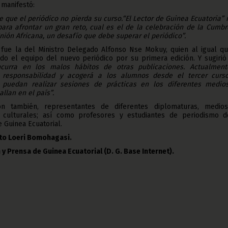
 manifestó:
 que el periódico no pierda su curso.
“El Lector de Guinea Ecuatoria”
ara afrontar un gran reto, cual es el de la celebración de la Cumb
nión Africana, un desafío que debe superar el periódico”.
n fue la del Ministro Delegado Alfonso Nse Mokuy, quien al igual qu
todo el equipo del nuevo periódico por su primera edición. Y sugiri
ncurra en los malos hábitos de otras publicaciones. Actualment
a responsabilidad y acogerá a los alumnos desde el tercer curs
 puedan realizar sesiones de prácticas en los diferentes medio
llan en el país”.
on también, representantes de diferentes diplomaturas, medio
s culturales; así como profesores y estudiantes de periodismo d
 Guinea Ecuatorial.
to Loeri Bomohagasi.
 y Prensa de Guinea Ecuatorial (D. G. Base Internet).