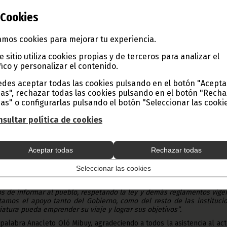
nacional cuenta con un nuevo órgano informativo, se llama
Cookies
uatorial”, y su director es Antonio Nsue Adá. La ceremonia d
 fue presidida por el Ministro Delegado de Información y Turi
mos cookies para mejorar tu experiencia.
n una de las salas de reuniones del Hotel Bahía II de Malabo.
e sitio utiliza cookies propias y de terceros para analizar el
esentación oficial del periódico tuvo lugar en el Hotel Bahía II d
fico y personalizar el contenido.
a, bajo la presidencia del Ministro Delegado de Información y Turi
quien le secundaban el Consejero Presidencial en Materia de Cult
des aceptar todas las cookies pulsando en el botón "Acepta
el Rector Magnífico de la Universidad Nacional de Guinea Ecuato
as", rechazar todas las cookies pulsando en el botón "Rech
uga.
as" o configurarlas pulsando el botón "Seleccionar las cookie
lizadas en el acto tuvieron como objetivo divulgar la importancia de
n diferentes áreas de trabajo. Este medio independiente, quincenal, q
sultar política de cookies
 realizo una tirada de 500 ejemplares, es un periódico en el que e
vo es estudiante de periodismo, y en él podemos encontrar artíc
deportivos…
Aceptar todas
Rechazar todas
ón Antonio Nsue Adá manifestó que, “
El Lector de Guinea Ecuatorial 
 el desarrollo y los intereses del país, con tendencia a convertir
Seleccionar las cookies
ión diaria. N
uestro objetivo principal es que este periódico sea
rce la actividad gubernamental y demás poderes públicos, al igual
os de informar al pueblo, respetando la ley y demás reglamentos vige
tamos el apoyo tanto del Gobierno, como del resto de las instituci
iatura pueda emprender su viaje y lograr sus objetivos”.
alabra Anacleto Oló Mibuy, agradeciendo a todos la asistencia al act