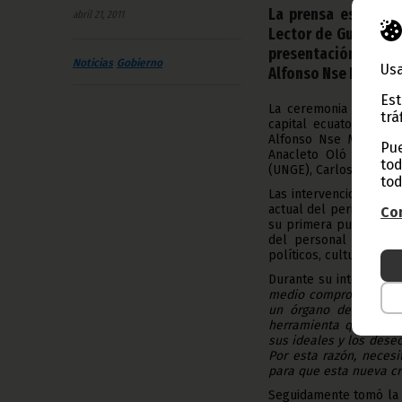
La prensa escrita 
abril 21, 2011
Lector de Guinea Ec
presentación oficial
Noticias
Gobierno
Usa
Alfonso Nse Mokuy, e
Est
La ceremonia de la pr
trá
capital ecuatoguinean
Alfonso Nse Mokuy, a 
Pue
Anacleto Oló Mibuy y 
tod
(UNGE), Carlos Nse Ns
tod
Las intervenciones rea
actual del periódico e
Con
su primera publicación
del personal operati
políticos, culturales, 
Durante su intervenci
medio comprometido con
un órgano de publicac
herramienta que refue
sus ideales y los dese
Por esta razón, necesi
para que esta nueva cr
Seguidamente tomó la p