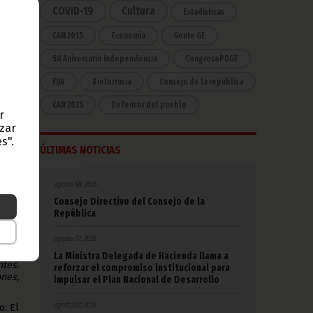
 “El
COVID-19
Cultura
Estadísticas
e la
CAN 2015
Economía
Gente GE
smo,
50 Aniversario Independencia
CongresoPDGE
FIJA
Bielorrusia
Consejo de la república
e la
smo,
CAN 2025
Defensor del pueblo
ura,
r
rial
azar
s".
ÚLTIMAS NOTICIAS
l uso
ue en
l 70%
agosto 08, 2026
ulos
Consejo Directivo del Consejo de la
República
es un
se en
agosto 07, 2026
 una
 que
La Ministra Delegada de Hacienda llama a
ntes.
reforzar el compromiso institucional para
ones,
impulsar el Plan Nacional de Desarrollo
agosto 07, 2026
o. El