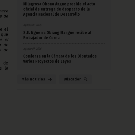
Milagrosa Obono Angue preside el acto
oficial de entrega de despacho de la
 nace
Agencia Nacional de Desarrollo
re de
agosto 07, 2026
e el
S.E. Nguema Obiang Mangue recibe al
ó que
Embajador de Corea
e el
o de
agosto 07, 2026
s de
Comienza en la Cámara de los Diputados
varios Proyectos de Leyes
s de
e la
Más noticias
Búscador