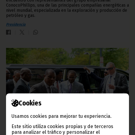
encuentro con representantes del grupo empresarial
ConocoPhillips, una de las principales compañías energéticas a
nivel mundial, especializada en la exploración y producción de
petróleo y gas.
Presidencia
Cookies
Usamos cookies para mejorar tu experiencia.
Encuentro estratégico del Jefe de Estado en la Casa
Blanca
Este sitio utiliza cookies propias y de terceros
para analizar el tráfico y personalizar el
abril 17, 2026