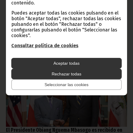
contenido.
En el marco de su agenda oficial en Washington D.C., el
Presidente de la República S.E Obiang Nguema Mbasogo ha
Puedes aceptar todas las cookies pulsando en el
mantenido un importante encuentro en la Casa Blanca con el
botón "Aceptar todas", rechazar todas las cookies
asesor político del presidente estadounidense Donald Trump,
pulsando en el botón "Rechazar todas" o
Stephen Miller, figura clave en la formulación de políticas
configurarlas pulsando el botón "Seleccionar las
dentro de la actual administración.
cookies".
Presidencia
Consultar política de cookies
Aceptar todas
Rechazar todas
Seleccionar las cookies
El Presidente Obiang Nguema Mbasogo es recibido en