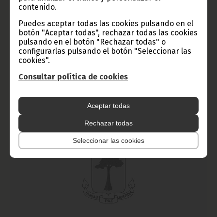
Nacional Demográfica y de Salud EDSGE 1
contenido.
octubre 09, 2010
Puedes aceptar todas las cookies pulsando en el
botón "Aceptar todas", rechazar todas las cookies
El curso de formación para agentes-cartógrafos responsables
de la Primera Encuesta Nacional Demográfica y de Salud
pulsando en el botón "Rechazar todas" o
(EDSGE-1), comenzó el jueves día 7 en Bata y tendrá una
configurarlas pulsando el botón "Seleccionar las
duración de dos meses. El seminario irá dirigido a jóvenes
cookies".
ecuatoguineanos procedentes de todo el país.
Consultar política de cookies
Noticias
Gobierno
Aceptar todas
Rechazar todas
Seleccionar las cookies