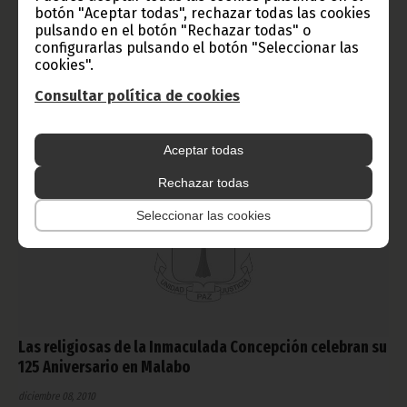
Bata, Capital de la Provincia de Litoral, para continuar con la
botón "Aceptar todas", rechazar todas las cookies
inspección en los departamentos administrativos
pulsando en el botón "Rechazar todas" o
gubernamentales.
configurarlas pulsando el botón "Seleccionar las
cookies".
Noticias
Gobierno
Consultar política de cookies
Aceptar todas
Rechazar todas
Seleccionar las cookies
Las religiosas de la Inmaculada Concepción celebran su
125 Aniversario en Malabo
diciembre 08, 2010