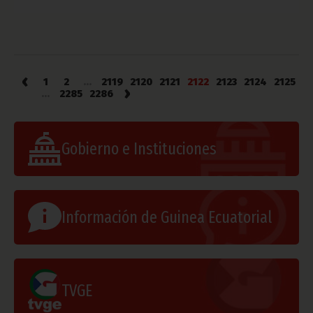
‹
1
2
...
2119
2120
2121
2122
2123
2124
2125
›
...
2285
2286
Gobierno e Instituciones
Información de Guinea Ecuatorial
TVGE