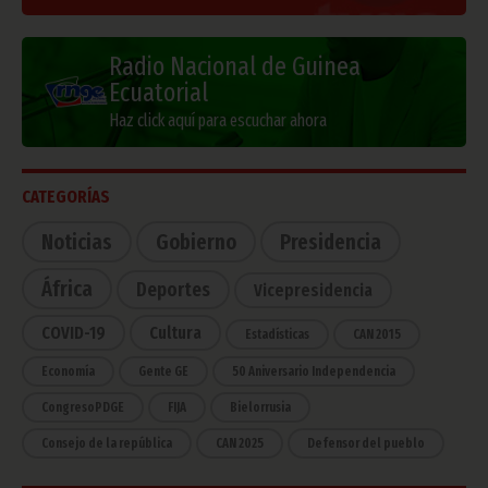
Radio Nacional de Guinea
Ecuatorial
Haz click aquí para escuchar ahora
CATEGORÍAS
Noticias
Gobierno
Presidencia
África
Deportes
Vicepresidencia
COVID-19
Cultura
Estadísticas
CAN 2015
Economía
Gente GE
50 Aniversario Independencia
CongresoPDGE
FIJA
Bielorrusia
Consejo de la república
CAN 2025
Defensor del pueblo