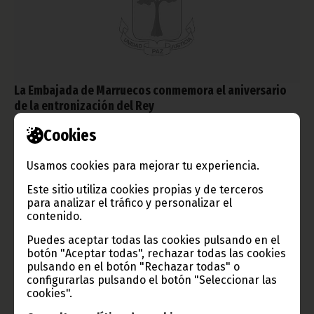
La Embajada de Marruecos conmemora el aniversario
de la entronización del Rey
agosto 02, 2011
Cookies
El pasado sábado 30 de julio, la Embajada de Marruecos en
Guinea Ecuatorial organizó una cena especial en el Hotel 3 de
Usamos cookies para mejorar tu experiencia.
Agosto de Malabo. El motivo de la misma era la
conmemoración del duodécimo aniversario de la proclamación
Este sitio utiliza cookies propias y de terceros
del Rey marroquí, Mohamed VI.
para analizar el tráfico y personalizar el
Noticias
contenido.
Puedes aceptar todas las cookies pulsando en el
botón "Aceptar todas", rechazar todas las cookies
pulsando en el botón "Rechazar todas" o
configurarlas pulsando el botón "Seleccionar las
cookies".