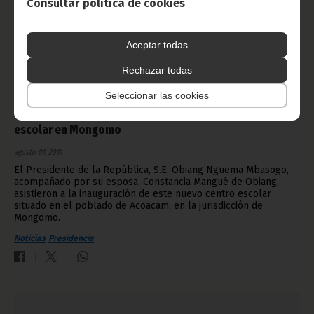
Consultar política de cookies
Aceptar todas
Rechazar todas
Seleccionar las cookies
La pareja presidencial inaugura un nuevo centro
escolar en Mongomo
agosto 01, 2011
El Presidente de la República, S.E. Obiang Nguema Mbasogo,
acompañado por su esposa, Constancia Mangué de Obiang,
asistieron a la inauguración de este nuevo centro escolar
situado en el poblado de Acoacam, en la jurisdicción de
Mongomo.
Noticias
Presidencia