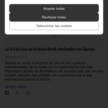
Aceptar todas
Rechazar todas
Seleccionar las cookies
La IV Edición de Fashion Week deslumbra en Sipopo
septiembre 30, 2013
Malabo se volvió a convertir en una de las capitales
internacionales de la moda con la cuarta edición del más
importante desfile de diseñadores de nuestro país, que en esta
ocasión, además, han contado con la presencia de la top
internacional Rebecca Ayoko.
Noticias
Cultura