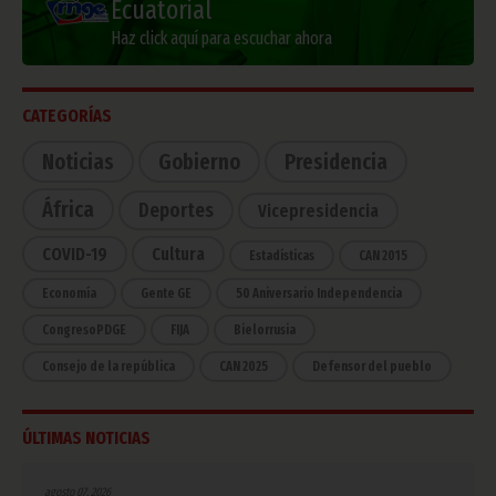
Ecuatorial
Haz click aquí para escuchar ahora
CATEGORÍAS
Noticias
Gobierno
Presidencia
África
Deportes
Vicepresidencia
COVID-19
Cultura
Estadísticas
CAN 2015
Economía
Gente GE
50 Aniversario Independencia
CongresoPDGE
FIJA
Bielorrusia
Consejo de la república
CAN 2025
Defensor del pueblo
ÚLTIMAS NOTICIAS
agosto 07, 2026