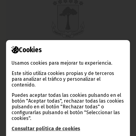
Cookies
Audiencias del Presidente de la República
Usamos cookies para mejorar tu experiencia.
septiembre 30, 2013
S. E. Obiang Nguema Mbasogo aprovechó su viaje a Nueva York,
Este sitio utiliza cookies propias y de terceros
donde asistió al 68 Periodo de Sesiones de la Asamblea
para analizar el tráfico y personalizar el
General de las Naciones Unidas, para reunirse el jueves 26 de
contenido.
septiembre con el Presidente de transición de Guinea Bissau,
Manuel Serifo Nhamadjo y la Presidenta de Malawi, Joyce Hilda
Puedes aceptar todas las cookies pulsando en el
Banda.
botón "Aceptar todas", rechazar todas las cookies
Noticias
Presidencia
pulsando en el botón "Rechazar todas" o
configurarlas pulsando el botón "Seleccionar las
cookies".
Consultar política de cookies