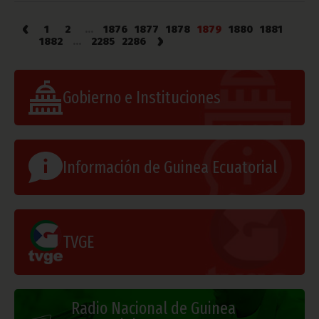
‹
1
2
...
1876
1877
1878
1879
1880
1881
›
1882
...
2285
2286
Gobierno e Instituciones
Información de Guinea Ecuatorial
TVGE
Radio Nacional de Guinea