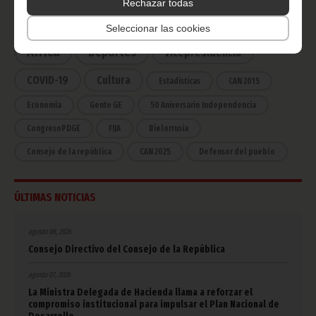
Rechazar todas
Noticias
Gobierno
Presidencia
Seleccionar las cookies
África
Deportes
Vicepresidencia
COVID-19
Cultura
Estadísticas
CAN 2015
Economía
Gente GE
50 Aniversario Independencia
CongresoPDGE
FIJA
Bielorrusia
Consejo de la república
CAN 2025
Defensor del pueblo
ÚLTIMAS NOTICIAS
agosto 08, 2026
Consejo Directivo del Consejo de la República
agosto 07, 2026
La Ministra Delegada de Hacienda llama a reforzar el
compromiso institucional para impulsar el Plan Nacional de