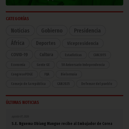
CATEGORÍAS
Noticias
Gobierno
Presidencia
África
Deportes
Vicepresidencia
COVID-19
Cultura
Estadísticas
CAN 2015
Economía
Gente GE
50 Aniversario Independencia
CongresoPDGE
FIJA
Bielorrusia
Consejo de la república
CAN 2025
Defensor del pueblo
ÚLTIMAS NOTICIAS
agosto 07, 2026
S.E. Nguema Obiang Mangue recibe al Embajador de Corea