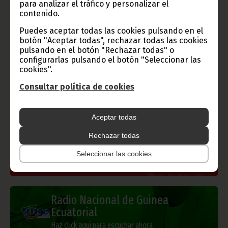
para analizar el tráfico y personalizar el
contenido.
Puedes aceptar todas las cookies pulsando en el
botón "Aceptar todas", rechazar todas las cookies
Gobierno e Instituciones
pulsando en el botón "Rechazar todas" o
configurarlas pulsando el botón "Seleccionar las
cookies".
Consultar política de cookies
Información de Guinea Ecuatorial
Aceptar todas
Rechazar todas
TVGE
Seleccionar las cookies
Radio Nacional de Guinea
Ecuatorial
Haz click aquí para escuchar ahora