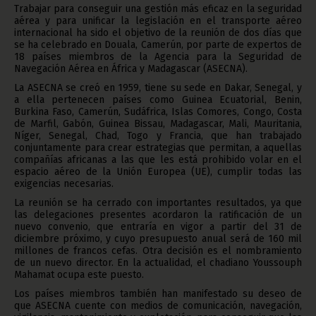
Trabajar para conseguir una gestión más eficaz en la seguridad
aérea y para unificar la legislación en el transporte aéreo
internacional ha sido el objetivo de la reunión de dos días que
se ha celebrado en Douala, Camerún, por parte de expertos de
18 países miembros de la Agencia para la Seguridad de
Navegación Aérea en África y Madagascar (ASECNA).
La ASECNA se creó en 1959, tiene su sede en Dakar, Senegal, y
a ella pertenecen países como Guinea Ecuatorial, Benin,
Burkina Faso, Camerún, Sudáfrica, Islas Comores, Congo, Costa
de Marfil, Gabón, Guinea Bissau, Madagascar, Mali, Mauritania,
Níger, Senegal, Chad, Togo y Francia, que han trabajado
conjuntamente para crear estrategias que permitan, a aquellas
compañías africanas a las que les está prohibido volar en el
espacio aéreo de la Unión Europea (UE), cumplir todas las
exigencias necesarias.
La reunión se ha cerrado con importantes resultados, ya que
las delegaciones presentes acordaron la ratificación de un
nuevo convenio, que entraría en vigor a partir del 31 de
diciembre próximo, y cuyo presupuesto anual será de 160 mil
millones de francos cefas. Otra decisión es el nombramiento
de un nuevo director. En la actualidad, el chadiano Youssouph
Mahamat ocupa este puesto.
Los países miembros también han manifestado su deseo de
que ASECNA cuente con medios de comunicación, navegación,