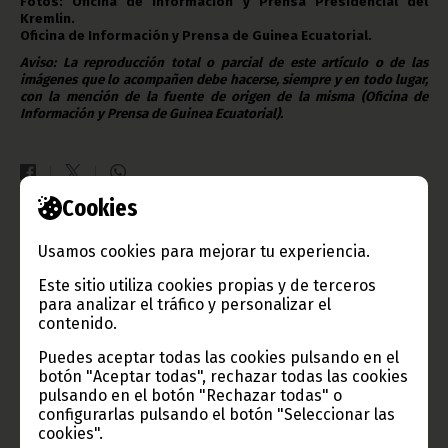
Fotos: Oficina de Información y Prensa Presidencial del
Kremlin.
Oficina de Información y Prensa de Guinea Ecuatorial.
Aviso: La reproducción total o parcial de este artículo o de las
imágenes que lo acompañen debe hacerse, siempre y en todo lugar,
con la mención de la fuente de origen de la misma (Oficina de
Información y Prensa de Guinea Ecuatorial).
Cookies
Gobierno e Instituciones
Usamos cookies para mejorar tu experiencia.
Este sitio utiliza cookies propias y de terceros
para analizar el tráfico y personalizar el
contenido.
Información de Guinea Ecuatorial
Puedes aceptar todas las cookies pulsando en el
botón "Aceptar todas", rechazar todas las cookies
pulsando en el botón "Rechazar todas" o
configurarlas pulsando el botón "Seleccionar las
cookies".
TVGE