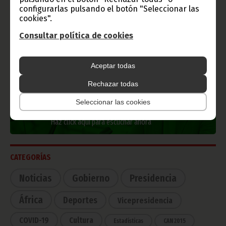
configurarlas pulsando el botón "Seleccionar las
cookies".
Consultar política de cookies
TVGE
Aceptar todas
Rechazar todas
Radio Nacional de Guinea
Seleccionar las cookies
Ecuatorial
Haz click aquí para escuchar ahora
CATEGORÍAS
Noticias
Gobierno
Presidencia
África
Deportes
Vicepresidencia
COVID-19
Cultura
Estadísticas
CAN 2015