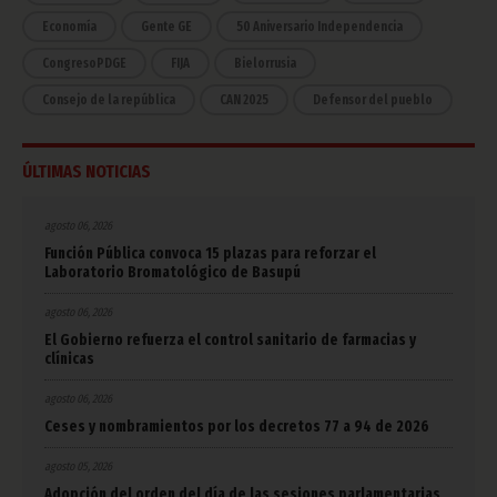
Economía
Gente GE
50 Aniversario Independencia
CongresoPDGE
FIJA
Bielorrusia
Consejo de la república
CAN 2025
Defensor del pueblo
ÚLTIMAS NOTICIAS
agosto 06, 2026
Función Pública convoca 15 plazas para reforzar el
Laboratorio Bromatológico de Basupú
agosto 06, 2026
El Gobierno refuerza el control sanitario de farmacias y
clínicas
agosto 06, 2026
Ceses y nombramientos por los decretos 77 a 94 de 2026
agosto 05, 2026
Adopción del orden del día de las sesiones parlamentarias