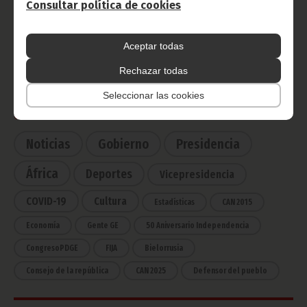
Consultar política de cookies
Radio Nacional de Guinea
Aceptar todas
Ecuatorial
Haz click aquí para escuchar ahora
Rechazar todas
Seleccionar las cookies
CATEGORÍAS
Noticias
Gobierno
Presidencia
África
Deportes
Vicepresidencia
COVID-19
Cultura
Estadísticas
CAN 2015
Economía
Gente GE
50 Aniversario Independencia
CongresoPDGE
FIJA
Bielorrusia
Consejo de la república
CAN 2025
Defensor del pueblo