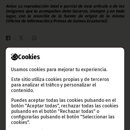
Aviso: La reproducción total o parcial de este artículo o de las
imágenes que lo acompañen debe hacerse, siempre y en todo
lugar, con la mención de la fuente de origen de la misma
(Oficina de Información y Prensa de Guinea Ecuatorial).
Cookies
Gobierno e Instituciones
Usamos cookies para mejorar tu experiencia.
Este sitio utiliza cookies propias y de terceros
para analizar el tráfico y personalizar el
Información de Guinea Ecuatorial
contenido.
Puedes aceptar todas las cookies pulsando en el
botón "Aceptar todas", rechazar todas las cookies
pulsando en el botón "Rechazar todas" o
TVGE
configurarlas pulsando el botón "Seleccionar las
cookies".