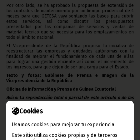
Por otro lado, se ha aprobado la propuesta de extensión de
los contratos de mantenimiento por un tiempo prudencial de 4
meses para que GETESA vaya sentando las bases para cubrir
estos servicios, así como discutir los presupuestos
presentados por las compañías de servicios y ventas de
material técnico que se necesita para los emplazamientos en
todo el ámbito nacional.
El Vicepresidente de la República propuso la iniciativa de
reestructurar las empresas y entidades autónomas con la
finalidad de mejorar el funcionamiento de cada una de ellas
para lograr una gestión eficiente así como el incremento de
los ingresos, para que dejen de ser una carga para el Estado.
Texto y fotos: Gabinete de Prensa e Imagen de la
Vicepresidencia de la República
Oficina de Información y Prensa de Guinea Ecuatorial
Aviso: La reproducción total o parcial de este artículo o de las
imágenes que lo acompañen debe hacerse, siempre y en todo
lugar, con la mención de la fuente de origen de la misma
Cookies
(Oficina de Información y Prensa de Guinea Ecuatorial).
Usamos cookies para mejorar tu experiencia.
Este sitio utiliza cookies propias y de terceros