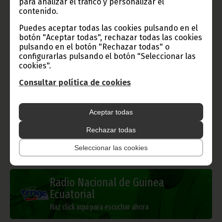
para analizar el tráfico y personalizar el
contenido.
Puedes aceptar todas las cookies pulsando en el
Gobierno e Instituciones
botón "Aceptar todas", rechazar todas las cookies
pulsando en el botón "Rechazar todas" o
configurarlas pulsando el botón "Seleccionar las
cookies".
Información de Guinea Ecuatorial
Consultar política de cookies
Aceptar todas
Rechazar todas
TVGE
Seleccionar las cookies
Radio Nacional de Guinea
Ecuatorial
Haz click aquí para escuchar ahora