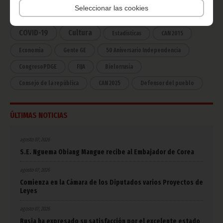
Seleccionar las cookies
África
Deportes
Vicepresidencia
COVID-19
Cultura
Estadísticas
CAN 2015
Economía
Gente GE
50 Aniversario Independencia
CongresoPDGE
FIJA
Bielorrusia
Consejo de la república
CAN 2025
Defensor del pueblo
ÚLTIMAS NOTICIAS
agosto 07, 2026
S.E. Nguema Obiang Mangue recibe al Embajador de Corea
agosto 07, 2026
Comienza en la Cámara de los Diputados varios Proyectos de
Leyes
agosto 07, 2026
Rusia ha expresado su satisfacción por el excelente estado