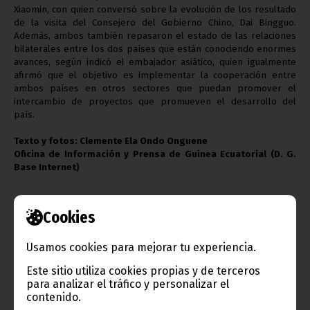
Xiaomin, con quien conversó sobre la evolución de los resultado
de la visita del Consejero del Gobierno Chino, Dai Bingguo.
Además, ambos también repasaron el estado de las relaciones
bilaterales entre los dos países que están conociendo enormes
avances, según indicó el embajador asiático, quien igualmente
afirmó que el objetivo es implementar la cooperación entre
ambos países en otros sectores que puedan promover el
intercambio de proyectos que promueven el desarrollo del
país.
Texto y fotos: Clemente Ela Ondo Onguene
Oficina de Información y Prensa de Guinea Ecuatorial (D. G.
Base Internet)
Cookies
Usamos cookies para mejorar tu experiencia.
Este sitio utiliza cookies propias y de terceros
para analizar el tráfico y personalizar el
contenido.
Gobierno e Instituciones