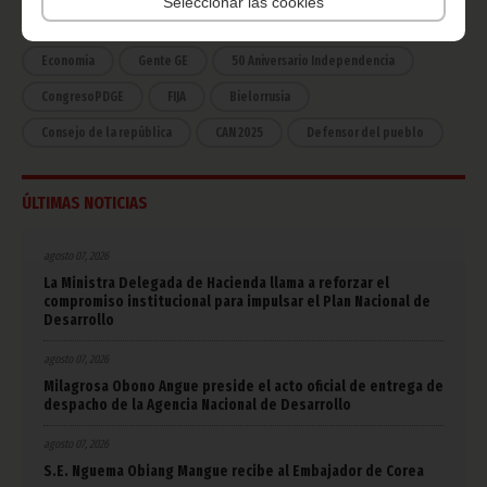
Seleccionar las cookies
COVID-19
Cultura
Estadísticas
CAN 2015
Economía
Gente GE
50 Aniversario Independencia
CongresoPDGE
FIJA
Bielorrusia
Consejo de la república
CAN 2025
Defensor del pueblo
ÚLTIMAS NOTICIAS
agosto 07, 2026
La Ministra Delegada de Hacienda llama a reforzar el
compromiso institucional para impulsar el Plan Nacional de
Desarrollo
agosto 07, 2026
Milagrosa Obono Angue preside el acto oficial de entrega de
despacho de la Agencia Nacional de Desarrollo
agosto 07, 2026
S.E. Nguema Obiang Mangue recibe al Embajador de Corea