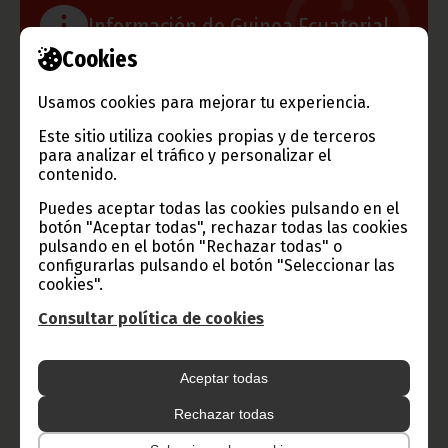
Información de Guinea Ecuatorial
Cookies
Usamos cookies para mejorar tu experiencia.
TVGE
Este sitio utiliza cookies propias y de terceros
para analizar el tráfico y personalizar el
contenido.
Puedes aceptar todas las cookies pulsando en el
Radio Nacional de Guinea
botón "Aceptar todas", rechazar todas las cookies
Ecuatorial
pulsando en el botón "Rechazar todas" o
configurarlas pulsando el botón "Seleccionar las
Haz click aquí para escuchar ahora
cookies".
Consultar política de cookies
CATEGORÍAS
Aceptar todas
Noticias
Gobierno
Presidencia
Rechazar todas
África
Deportes
Vicepresidencia