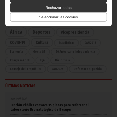
Rechazar todas
CATEGORÍAS
Seleccionar las cookies
Noticias
Gobierno
Presidencia
África
Deportes
Vicepresidencia
COVID-19
Cultura
Estadísticas
CAN 2015
Economía
Gente GE
50 Aniversario Independencia
CongresoPDGE
FIJA
Bielorrusia
Consejo de la república
CAN 2025
Defensor del pueblo
ÚLTIMAS NOTICIAS
agosto 06, 2026
Función Pública convoca 15 plazas para reforzar el
Laboratorio Bromatológico de Basupú