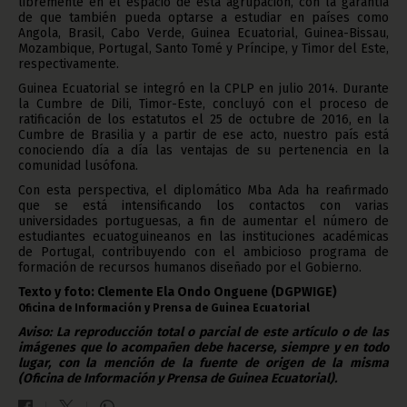
libremente en el espacio de esta agrupación, con la garantía
de que también pueda optarse a estudiar en países como
Angola, Brasil, Cabo Verde, Guinea Ecuatorial, Guinea-Bissau,
Mozambique, Portugal, Santo Tomé y Príncipe, y Timor del Este,
respectivamente.
Guinea Ecuatorial se integró en la CPLP en julio 2014. Durante
la Cumbre de Dili, Timor-Este, concluyó con el proceso de
ratificación de los estatutos el 25 de octubre de 2016, en la
Cumbre de Brasilia y a partir de ese acto, nuestro país está
conociendo día a día las ventajas de su pertenencia en la
comunidad lusófona.
Con esta perspectiva, el diplomático Mba Ada ha reafirmado
que se está intensificando los contactos con varias
universidades portuguesas, a fin de aumentar el número de
estudiantes ecuatoguineanos en las instituciones académicas
de Portugal, contribuyendo con el ambicioso programa de
formación de recursos humanos diseñado por el Gobierno.
Texto y foto: Clemente Ela Ondo Onguene (DGPWIGE)
Oficina de Información y Prensa de Guinea Ecuatorial
Aviso: La reproducción total o parcial de este artículo o de las
imágenes que lo acompañen debe hacerse, siempre y en todo
lugar, con la mención de la fuente de origen de la misma
(Oficina de Información y Prensa de Guinea Ecuatorial).