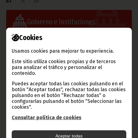
Gobierno e Instituciones
Cookies
Información de Guinea Ecuatorial
Usamos cookies para mejorar tu experiencia.
Este sitio utiliza cookies propias y de terceros
para analizar el tráfico y personalizar el
contenido.
TVGE
Puedes aceptar todas las cookies pulsando en el
botón "Aceptar todas", rechazar todas las cookies
pulsando en el botón "Rechazar todas" o
configurarlas pulsando el botón "Seleccionar las
cookies".
Radio Nacional de Guinea
Consultar política de cookies
Ecuatorial
Haz click aquí para escuchar ahora
Aceptar todas