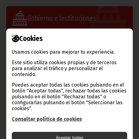
Gobierno e Instituciones
Cookies
Información de Guinea Ecuatorial
Usamos cookies para mejorar tu experiencia.
Este sitio utiliza cookies propias y de terceros
para analizar el tráfico y personalizar el
contenido.
TVGE
Puedes aceptar todas las cookies pulsando en el
botón "Aceptar todas", rechazar todas las cookies
pulsando en el botón "Rechazar todas" o
configurarlas pulsando el botón "Seleccionar las
cookies".
Radio Nacional de Guinea
Ecuatorial
Consultar política de cookies
Haz click aquí para escuchar ahora
Aceptar todas