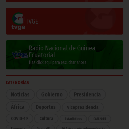
TVGE
Radio Nacional de Guinea
Ecuatorial
Haz click aquí para escuchar ahora
CATEGORÍAS
Noticias
Gobierno
Presidencia
África
Deportes
Vicepresidencia
COVID-19
Cultura
Estadísticas
CAN 2015
Economía
Gente GE
50 Aniversario Independencia