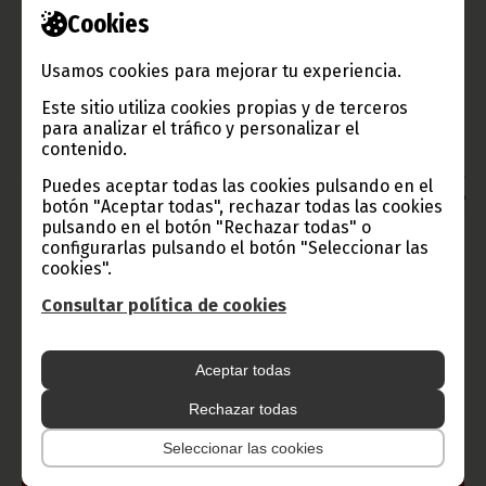
Al acto asistieron, entre otros, el Ministro Delegado de
Cookies
Transportes, Telecomunicaciones y Aviación Civil, Norberto
Bartolomé Monsuy, y el Viceministro Alberto Ndong Obiang
Usamos cookies para mejorar tu experiencia.
Lima, además de miembros del consejo directivo del
departamento.
Este sitio utiliza cookies propias y de terceros
Texto y fotos: Clemente Ela Ondo Onguene (DGPEPWIG)
para analizar el tráfico y personalizar el
contenido.
Oficina de Información y Prensa de Guinea Ecuatorial
Aviso: La reproducción total o parcial de este artículo o de las
Puedes aceptar todas las cookies pulsando en el
imágenes que lo acompañen debe hacerse, siempre y en todo
botón "Aceptar todas", rechazar todas las cookies
lugar, con la mención de la fuente de origen de la misma
pulsando en el botón "Rechazar todas" o
(Oficina de Información y Prensa de Guinea Ecuatorial).
configurarlas pulsando el botón "Seleccionar las
cookies".
Consultar política de cookies
Gobierno e Instituciones
Aceptar todas
Rechazar todas
Información de Guinea Ecuatorial
Seleccionar las cookies