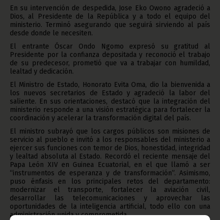
En su intervención de despedida, Jose Eko Owono agradeció a
Dios, al Presidente de la República y a todo el equipo del
ministerio. Terminó asegurando que seguirá sirviendo al país
desde donde le necesiten.
El entrante Óscar Ondo Ngomo expresó su gratitud al
Presidente por la confianza depositada y reconoció el trabajo
de su predecesor, prometió que va a trabajar con humildad,
lealtad y dedicación.
El Ministro de Estado, Honorato Evita Oma, dio la bienvenida a
los nuevos secretarios de Estado y agradeció la labor del
saliente. En sus orientaciones, destacó que la integración del
ministerio responde a una visión estratégica para fortalecer la
coordinación y acelerar la transformación digital del país.
El ministro subrayó que los cargos públicos son misiones de
servicio al pueblo e invitó a los responsables del ministerio a
ejercer sus funciones con temor de Dios, honestidad, integridad
y lealtad absoluta al Estado. Recordó el reciente mensaje del
Papa León XIV en Guinea Ecuatorial, en el que llamó a ser
“instrumentos de esperanza y de transformación”. Asimismo,
puso énfasis en los principales retos del departamento:
modernizar el transporte, fortalecer la aviación civil,
desarrollar las telecomunicaciones y aprovechar las
oportunidades de la inteligencia artificial, todo ello con una
administración unida y comprometida.