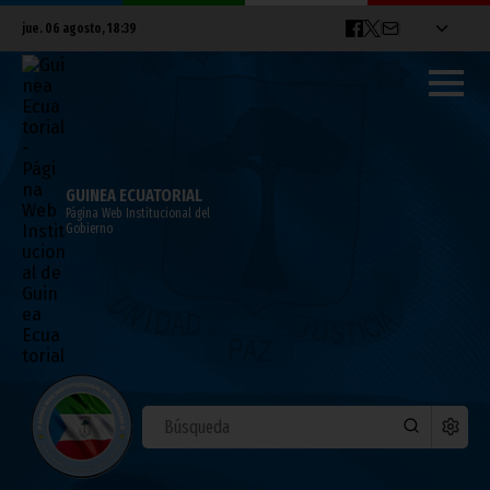
jue. 06 agosto, 18:39
GUINEA ECUATORIAL
Página Web Institucional del
Gobierno
Yaunde acoge la apertura de los trabajos
preparatorios de V Reunión Anual de
Altos Funcionarios del CIC
mayo 17, 2026
Noticias
África