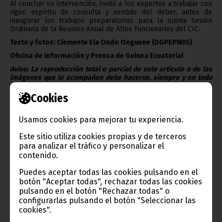
Al concluir su intervención, invitó a los expertos a trabajar con
rigor, espíritu de consulta y sentido del deber, antes de
inaugurar los trabajos preparatorios para la quinta Sesión
Ordinaria de la Reunión Anual de Altos Funcionarios del CIC.
Texto y fotos: Clemente Ela Ondo Onguene (DGPEPWIG)
Oficina de Información y Prensa de Guinea Ecuatorial
Aviso: La reproducción total o parcial de este artículo o de las
imágenes que lo acompañen debe hacerse, siempre y en todo
lugar, con la mención de la fuente de origen de la misma
(Oficina de Información y Prensa de Guinea Ecuatorial).
Cookies
Usamos cookies para mejorar tu experiencia.
Este sitio utiliza cookies propias y de terceros
Gobierno e Instituciones
para analizar el tráfico y personalizar el
contenido.
Puedes aceptar todas las cookies pulsando en el
botón "Aceptar todas", rechazar todas las cookies
pulsando en el botón "Rechazar todas" o
Información de Guinea Ecuatorial
configurarlas pulsando el botón "Seleccionar las
cookies".