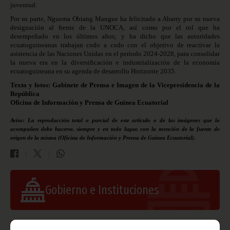
juventud.
Por su parte, Nguema Obiang Mangue ha felicitado a Abarry por su nueva
designación al frente de la UNOCA, así como por el rol que ha
desempeñado en los últimos años; y ha dicho que las autoridades
ecuatoguineanas trabajan codo a codo con el objetivo de reactivar la
asistencia de las Naciones Unidas en el periodo 2024-2028, para consolidar
la nueva era en la diversificación e industrialización de la economía
ecuatoguineana en su agenda de desarrollo Horizonte 2035.
Texto y fotos: Gabinete de Prensa e Imagen de la Vicepresidencia de la
República
Oficina de Información y Prensa de Guinea Ecuatorial
Aviso: La reproducción total o parcial de este artículo o de las imágenes que lo
acompañen debe hacerse, siempre y en todo lugar, con la mención de la fuente de
origen de la misma (Oficina de Información y Prensa de Guinea Ecuatorial).
Gobierno e Instituciones