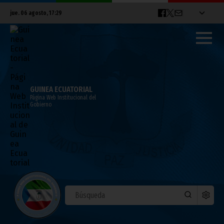
jue. 06 agosto, 17:29
GUINEA ECUATORIAL
Página Web Institucional del
Gobierno
UNOCA felicita la labor de S.E. Nguema
Obiang Mangue en pro de la juventud
ecuatoguineana
mayo 11, 2023
Noticias
África
Vicepresidencia