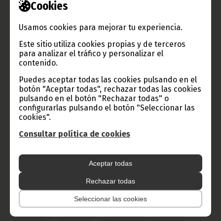
Cookies
Información de Guinea Ecuatorial
Usamos cookies para mejorar tu experiencia.
Este sitio utiliza cookies propias y de terceros
TVGE
para analizar el tráfico y personalizar el
contenido.
Puedes aceptar todas las cookies pulsando en el
Radio Nacional de Guinea
botón "Aceptar todas", rechazar todas las cookies
pulsando en el botón "Rechazar todas" o
Ecuatorial
configurarlas pulsando el botón "Seleccionar las
Haz click aquí para escuchar ahora
cookies".
Consultar política de cookies
CATEGORÍAS
Aceptar todas
Noticias
Gobierno
Presidencia
Rechazar todas
África
Deportes
Vicepresidencia
Seleccionar las cookies
COVID-19
Cultura
Estadísticas
CAN 2015