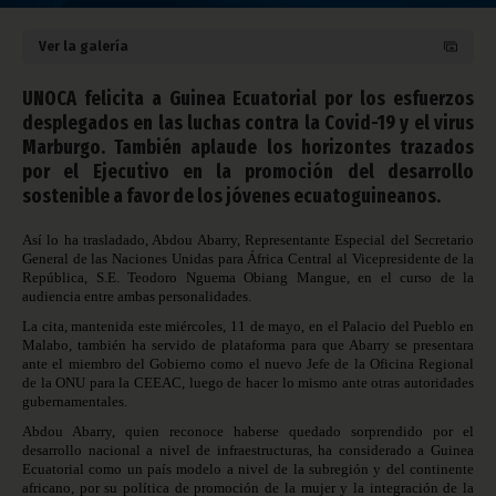
Ver la galería
UNOCA felicita a Guinea Ecuatorial por los esfuerzos
desplegados en las luchas contra la Covid-19 y el virus
Marburgo. También aplaude los horizontes trazados
por el Ejecutivo en la promoción del desarrollo
sostenible a favor de los jóvenes ecuatoguineanos.
Así lo ha trasladado, Abdou Abarry, Representante Especial del Secretario
General de las Naciones Unidas para África Central al Vicepresidente de la
República, S.E. Teodoro Nguema Obiang Mangue, en el curso de la
audiencia entre ambas personalidades.
La cita, mantenida este miércoles, 11 de mayo, en el Palacio del Pueblo en
Malabo, también ha servido de plataforma para que Abarry se presentara
ante el miembro del Gobierno como el nuevo Jefe de la Oficina Regional
de la ONU para la CEEAC, luego de hacer lo mismo ante otras autoridades
gubernamentales.
Abdou Abarry, quien reconoce haberse quedado sorprendido por el
desarrollo nacional a nivel de infraestructuras, ha considerado a Guinea
Ecuatorial como un país modelo a nivel de la subregión y del continente
africano, por su política de promoción de la mujer y la integración de la