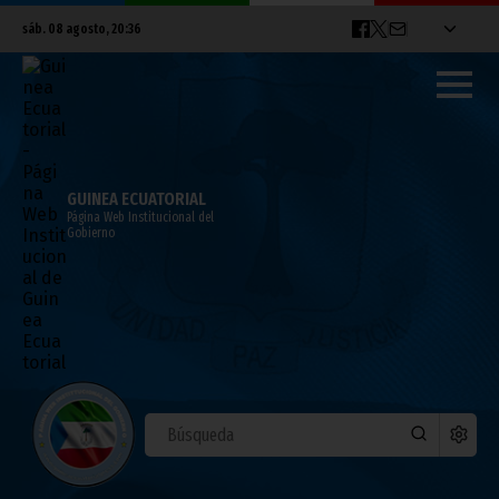
sáb. 08 agosto, 20:36
GUINEA ECUATORIAL
Página Web Institucional del
Gobierno
Una delegación ecuatoguineana participa
en los debates sobre el futuro de la
lucha contra el dopaje en el deporte
junio 05, 2026
Gobierno