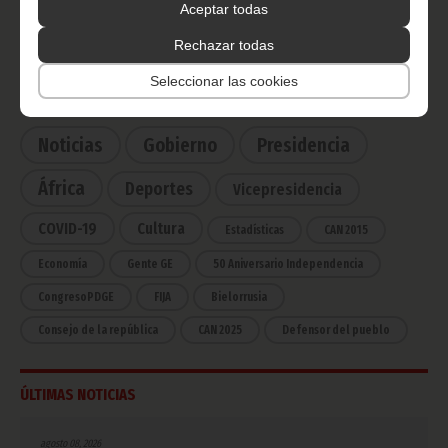
Ecuatorial
Aceptar todas
Haz click aquí para escuchar ahora
Rechazar todas
Seleccionar las cookies
CATEGORÍAS
Noticias
Gobierno
Presidencia
África
Deportes
Vicepresidencia
COVID-19
Cultura
Estadísticas
CAN 2015
Economía
Gente GE
50 Aniversario Independencia
CongresoPDGE
FIJA
Bielorrusia
Consejo de la república
CAN 2025
Defensor del pueblo
ÚLTIMAS NOTICIAS
agosto 08, 2026