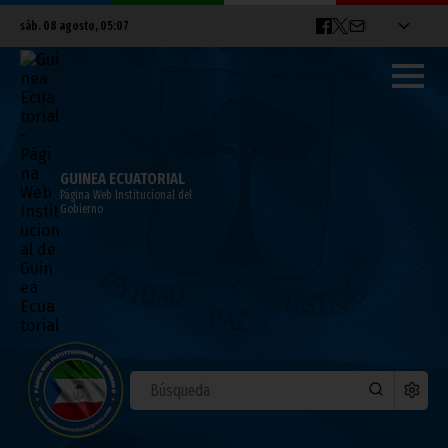
sáb. 08 agosto, 05:07
GUINEA ECUATORIAL
Página Web Institucional del
Gobierno
Sudán pide apoyo a Guinea Ecuatorial
para que medie en sus disputas internas
septiembre 26, 2025
Vicepresidencia