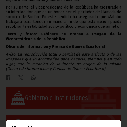
Por su parte, el Vicepresidente de la República ha asegurado a
su interlocutor que es un honor ser el portador de llamada de
socorro de Sudán. En este sentido ha asegurado que Malabo
trabajará para tender su mano a fin de que esta nación pueda
recobrar la estabilidad socio-político y económica que anhela.
Texto y fotos: Gabinete de Prensa e Imagen de la
Vicepresidencia de la República
Oficina de Información y Prensa de Guinea Ecuatorial
Aviso: La reproducción total o parcial de este artículo o de las
imágenes que lo acompañen debe hacerse, siempre y en todo
lugar, con la mención de la fuente de origen de la misma
(Oficina de Información y Prensa de Guinea Ecuatorial).
Gobierno e Instituciones
Información de Guinea Ecuatorial