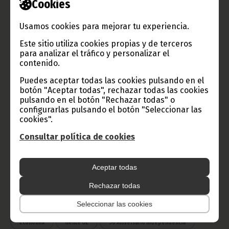
Cookies
Usamos cookies para mejorar tu experiencia.
TVGE
Este sitio utiliza cookies propias y de terceros
para analizar el tráfico y personalizar el
contenido.
Radio Nacional de Guinea
Puedes aceptar todas las cookies pulsando en el
Ecuatorial
botón "Aceptar todas", rechazar todas las cookies
pulsando en el botón "Rechazar todas" o
Haz click aquí para escuchar ahora
configurarlas pulsando el botón "Seleccionar las
cookies".
Consultar política de cookies
CATEGORÍAS
Noticias
Gobierno
Presidencia
Aceptar todas
África
Deportes
Vicepresidencia
Rechazar todas
COVID-19
Cultura
Seleccionar las cookies
Estadísticas
CAN 2015
Economía
Gente GE
50 Aniversario Independencia