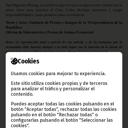
Para Nguema Obiang, los archivos que se van a recuperar este viernes son la
pieza clave para concluir el Caso Ceiba, declarar inocentes y exigir
responsabilidades, tanto penales como económicas.
Texto y fotos: Gabinete de Prensa e Imagen de la Vicepresidencia de la
República
Oficina de Información y Prensa de Guinea Ecuatorial
Aviso: La reproducción total o parcial de este artículo o de las imágenes que lo
acompañen debe hacerse, siempre y en todo lugar, con la mención de la fuente de
origen de la misma (Oficina de Información y Prensa de Guinea Ecuatorial).
Cookies
Usamos cookies para mejorar tu experiencia.
Este sitio utiliza cookies propias y de terceros
Gobierno e Instituciones
para analizar el tráfico y personalizar el
contenido.
Puedes aceptar todas las cookies pulsando en el
botón "Aceptar todas", rechazar todas las cookies
pulsando en el botón "Rechazar todas" o
Información de Guinea Ecuatorial
configurarlas pulsando el botón "Seleccionar las
cookies".