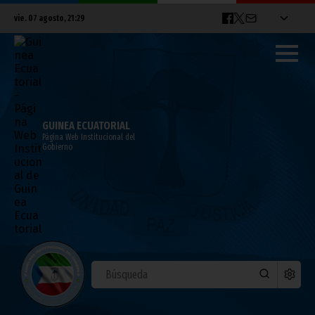
vie. 07 agosto, 21:29
GUINEA ECUATORIAL
Página Web Institucional del
Gobierno
Siete ex directores de Ceiba
Intercontinental tendrán que devolver
más de 7 mil millones de FCFA
mayo 12, 2023
Noticias
Vicepresidencia