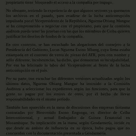
propietario tiene
bloqueado el acceso a la compañía por impago.
No obstante, teniendo la experiencia de que algunos sectores ya quemaron
los archivos en el pasado, para evadirse de la lucha anticorrupción
impulsada por el Vicepresidente de la República, Nguema Obiang Mangue
se ha comprometido a negociar con el propietario, para que la comisión
auditora pueda tener las pruebas con las que los miembros de Ceiba quieren
justificar los desvíos de fondos de la compañía.
En otro contexto, se han escuchado las alegaciones del consejero a la
Presidencia del Gobierno, Lucas Nguema Esono Mbang, cuya firma estaba
estampada en el contrato de venta de piezas del ATR, pero con nombre y
sello diferente; incoherencias, ha dicho, que demuestran su inculpabilidad.
Por eso ha felicitado la labor del Vicepresidente al frente de la lucha
anticorrupción en el país.
Por su parte, tras escuchar las diferentes versiones actualizadas según los
últimos datos, Nguema Obiang Mangue ha instruido a la Comisión
Auditora a seleccionar los expedientes según las funciones, para que la
gente no pague por los errores de otros, por el hecho de llevar
responsabilidades en el mismo período.
También han aparecido en la mesa de discusiones dos empresas fantasma
contratadas por Bienvenido Esono Engonga, ex director de Ceiba
Intercontinental, y actual Embajador de Guinea Ecuatorial en
Mozambique. Su implicación en la trama, según Gendarmería, incide en
que desde su ámbito de influencia en su época, hubo pagos que no
concuerdan con la documentación presentada a Gendarmería.