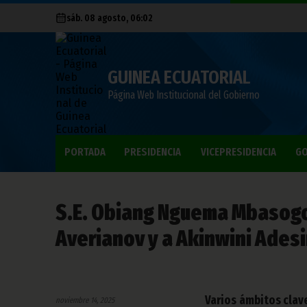
sáb. 08 agosto, 06:02
GUINEA ECUATORIAL
Página Web Institucional del Gobierno
PORTADA
PRESIDENCIA
VICEPRESIDENCIA
GO
S.E. Obiang Nguema Mbasogo
Averianov y a Akinwini Ades
Varios ámbitos clav
noviembre 14, 2025