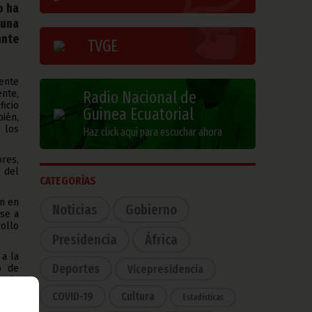
o ha
 una
ante
TVGE
mente
ente,
Radio Nacional de
icio
Guinea Ecuatorial
bién,
 los
Haz click aquí para escuchar ahora
res,
 del
CATEGORÍAS
ón en
Noticias
Gobierno
se a
ollo
Presidencia
África
a la
Deportes
o de
Vicepresidencia
e la
COVID-19
Cultura
Estadísticas
 del