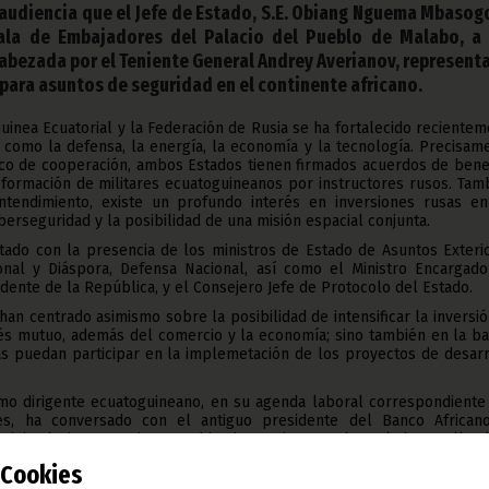
 audiencia que el Jefe de Estado, S.E. Obiang Nguema Mbasog
ala de Embajadores del Palacio del Pueblo de Malabo, a
abezada por el Teniente General Andrey Averianov, represent
para asuntos de seguridad en el continente africano.
uinea Ecuatorial y la Federación de Rusia se ha fortalecido reciente
, como la defensa, la energía, la economía y la tecnología. Precisam
co de cooperación, ambos Estados tienen firmados acuerdos de benef
formación de militares ecuatoguineanos por instructores rusos. Tam
ntendimiento, existe un profundo interés en inversiones rusas en
berseguridad y la posibilidad de una misión espacial conjunta.
tado con la presencia de los ministros de Estado de Asuntos Exterio
onal y Diáspora, Defensa Nacional, así como el Ministro Encargado
idente de la República, y el Consejero Jefe de Protocolo del Estado.
han centrado asimismo sobre la posibilidad de intensificar la inversi
rés mutuo, además del comercio y la economía; sino también en la ba
s puedan participar en la implemetación de los proyectos de desarr
imo dirigente ecuatoguineano, en su agenda laboral correspondiente 
es, ha conversado con el antiguo presidente del Banco African
nwini Adesina, para intercambiar impresiones sobre el desarrollo d
articular y del continente africano, en general.
Cookies
embros del Gobierno, en esta cita se ha destacado la presencia