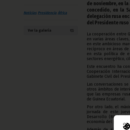
de noviembre, en la
concedido, en la S
Noticias
Presidencia
África
delegación rusa enc
del Presidente ruso 
Ver la galería
La cooperación entre G
en varias áreas claves
en este ambicioso mar
recíproco en áreas de 
en esta política de e
sectores energético, ci
Este encuentro ha con
Cooperación Internaci
Gabinete Civil del Pres
Las conversaciones se 
otros ámbitos de inte
que las empresas rusa
de Guinea Ecuatorial.
Por otro lado, el máx
jornada de este juev
Desarrollo (BAD), Aki
economía del país, en p
Además de algunos mi