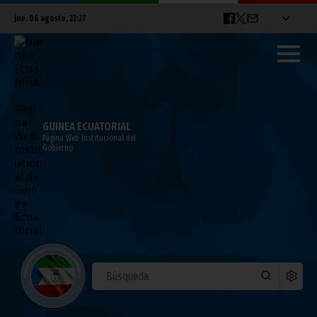
jue. 06 agosto, 22:27
GUINEA ECUATORIAL
Página Web Institucional del
Gobierno
Resumen de las visitas de José Bono y el
conjunto de la delegación española en la
Región Insular
febrero 17, 2011
Noticias