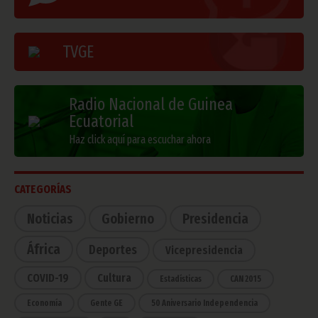
TVGE
Radio Nacional de Guinea
Ecuatorial
Haz click aquí para escuchar ahora
CATEGORÍAS
Noticias
Gobierno
Presidencia
África
Deportes
Vicepresidencia
COVID-19
Cultura
Estadísticas
CAN 2015
Economía
Gente GE
50 Aniversario Independencia