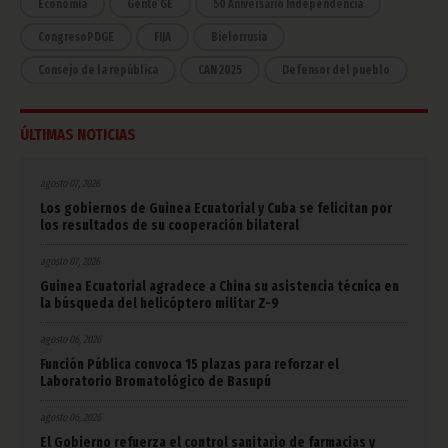
Economía
Gente GE
50 Aniversario Independencia
CongresoPDGE
FIJA
Bielorrusia
Consejo de la república
CAN 2025
Defensor del pueblo
ÚLTIMAS NOTICIAS
agosto 07, 2026
Los gobiernos de Guinea Ecuatorial y Cuba se felicitan por
los resultados de su cooperación bilateral
agosto 07, 2026
Guinea Ecuatorial agradece a China su asistencia técnica en
la búsqueda del helicóptero militar Z-9
agosto 06, 2026
Función Pública convoca 15 plazas para reforzar el
Laboratorio Bromatológico de Basupú
agosto 06, 2026
El Gobierno refuerza el control sanitario de farmacias y