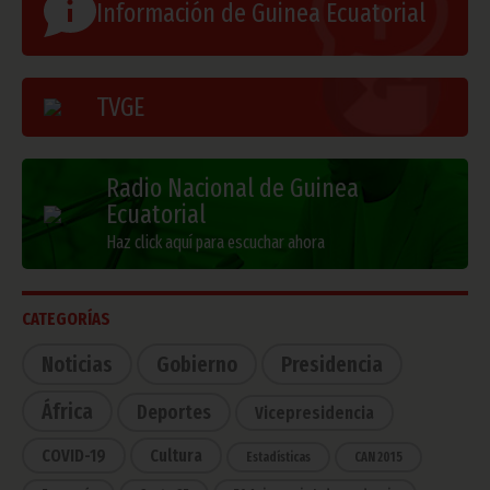
Información de Guinea Ecuatorial
TVGE
Radio Nacional de Guinea
Ecuatorial
Haz click aquí para escuchar ahora
CATEGORÍAS
Noticias
Gobierno
Presidencia
África
Deportes
Vicepresidencia
COVID-19
Cultura
Estadísticas
CAN 2015