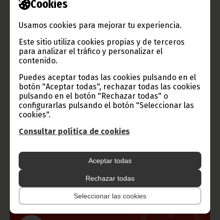
Cookies
ha podido efectuar visitas a los lugares de interés de Accra,
como el Instituto de Investigación y Transformación de Cacao y
Café. También depositó un ramo de flores en el museo donde
Usamos cookies para mejorar tu experiencia.
descansa los restos mortales del padre de la Independencia
ghanesa, Kwame Nkrumah.
Este sitio utiliza cookies propias y de terceros
Tras concluir este viaje oficial, el pasado viernes, S. E. Obiang
para analizar el tráfico y personalizar el
Nguema Mbasogo regresó a Guinea Ecuatorial donde fue
contenido.
recibido, en el aeropuerto de Bata, por personalidades del
Gobierno y otras instituciones, encabezadas por el Presidente
Puedes aceptar todas las cookies pulsando en el
de la Cámara de los Representantes del Pueblo, Ángel Serafín
botón "Aceptar todas", rechazar todas las cookies
Seriche Dougan.
pulsando en el botón "Rechazar todas" o
configurarlas pulsando el botón "Seleccionar las
Texto y fotos: Clemente Ela Ondo Onguene.
cookies".
Oficina de Información y Prensa de Guinea Ecuatorial (D. G.
Base Internet).
Consultar política de cookies
Aceptar todas
Gobierno e Instituciones
Rechazar todas
Seleccionar las cookies