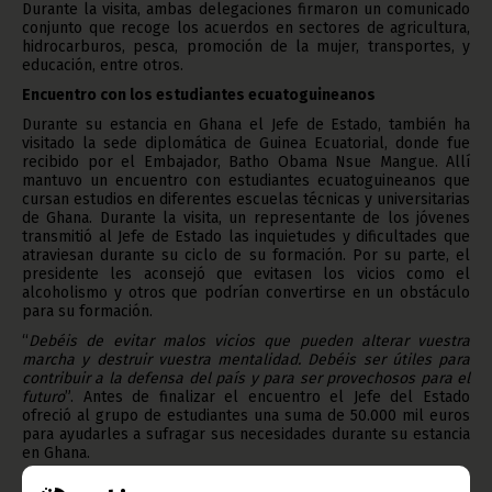
Durante la visita, ambas delegaciones firmaron un comunicado
conjunto que recoge los acuerdos en sectores de agricultura,
hidrocarburos, pesca, promoción de la mujer, transportes, y
educación, entre otros.
Encuentro con los estudiantes ecuatoguineanos
Durante su estancia en Ghana el Jefe de Estado, también ha
visitado la sede diplomática de Guinea Ecuatorial, donde fue
recibido por el Embajador, Batho Obama Nsue Mangue. Allí
mantuvo un encuentro con estudiantes ecuatoguineanos que
cursan estudios en diferentes escuelas técnicas y universitarias
de Ghana. Durante la visita, un representante de los jóvenes
transmitió al Jefe de Estado las inquietudes y dificultades que
atraviesan durante su ciclo de su formación. Por su parte, el
presidente les aconsejó que evitasen los vicios como el
alcoholismo y otros que podrían convertirse en un obstáculo
para su formación.
“
Debéis de evitar malos vicios que pueden alterar vuestra
marcha y destruir vuestra mentalidad. Debéis ser útiles para
contribuir a la defensa del país y para ser provechosos para el
futuro
”. Antes de finalizar el encuentro el Jefe del Estado
ofreció al grupo de estudiantes una suma de 50.000 mil euros
para ayudarles a sufragar sus necesidades durante su estancia
en Ghana.
Durante su viaje de 72 horas, Obiang Nguema Mbasogo también