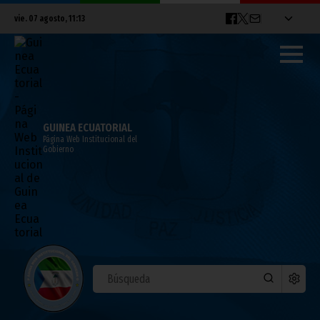
vie. 07 agosto, 11:13
GUINEA ECUATORIAL
Página Web Institucional del
Gobierno
Resumen de las actividades de S.E.
Obiang Nguema Mbasogo durante su
visita a Ghana
septiembre 14, 2010
Noticias
Presidencia