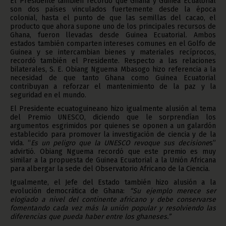
El Presidente también recordó que Ghana y Guinea Ecuatorial
son dos países vinculados fuertemente desde la época
colonial, hasta el punto de que las semillas del cacao, el
producto que ahora supone uno de los principales recursos de
Ghana, fueron llevadas desde Guinea Ecuatorial. Ambos
estados también comparten intereses comunes en el Golfo de
Guinea y se intercambian bienes y materiales recíprocos,
recordó también el Presidente. Respecto a las relaciones
bilaterales, S. E. Obiang Nguema Mbasogo hizo referencia a la
necesidad de que tanto Ghana como Guinea Ecuatorial
contribuyan a reforzar el mantenimiento de la paz y la
seguridad en el mundo.
El Presidente ecuatoguineano hizo igualmente alusión al tema
del Premio UNESCO, diciendo que le sorprendían los
argumentos esgrimidos por quienes se oponen a un galardón
establecido para promover la investigación de ciencia y de la
vida. “
Es un peligro que la UNESCO revoque sus decisione
s”
advirtió. Obiang Nguema recordó que este premio es muy
similar a la propuesta de Guinea Ecuatorial a la Unión Africana
para albergar la sede del Observatorio Africano de la Ciencia.
Igualmente, el Jefe del Estado también hizo alusión a la
evolución democrática de Ghana:
“Su ejemplo merece ser
elogiado a nivel del continente africano y debe conservarse
fomentando cada vez más la unión popular y resolviendo las
diferencias que pueda haber entre los ghaneses.”