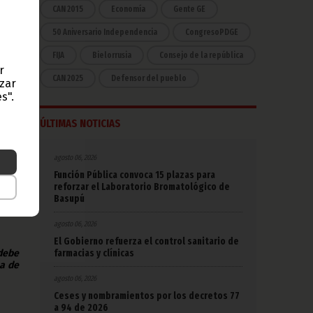
CAN 2015
Economía
Gente GE
e una
50 Aniversario Independencia
CongresoPDGE
o el
FIJA
Bielorrusia
Consejo de la república
ón de
o del
r
CAN 2025
Defensor del pueblo
a los
azar
s".
 que
ÚLTIMAS NOTICIAS
ea de
agosto 06, 2026
Función Pública convoca 15 plazas para
reforzar el Laboratorio Bromatológico de
Basupú
agosto 06, 2026
El Gobierno refuerza el control sanitario de
 debe
farmacias y clínicas
na de
agosto 06, 2026
Ceses y nombramientos por los decretos 77
a 94 de 2026