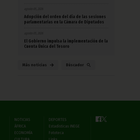
agosto 05, 2026
Adopción del orden del día de las sesiones
parlamentarias en la Cámara de Diputados
agosto 05, 2026
El Gobierno impulsa la implementación de la
Cuenta Única del Tesoro
Más noticias
Búscador
NOTICIAS
DEPORTES
ÁFRICA
Estadísticas INEGE
ECONOMÍA
Fototeca
CULTURA
Links