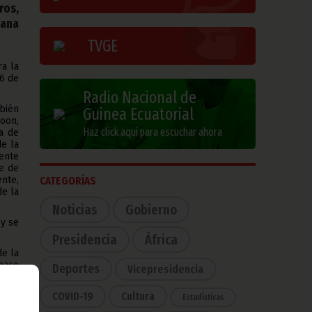
ros,
cana
TVGE
ra la
26 de
Radio Nacional de
bién
Guinea Ecuatorial
oon,
Haz click aquí para escuchar ahora
a de
e la
dente
e de
nte,
CATEGORÍAS
de la
Noticias
Gobierno
 y se
Presidencia
África
de la
eace
Deportes
Vicepresidencia
uema
COVID-19
Cultura
Estadísticas