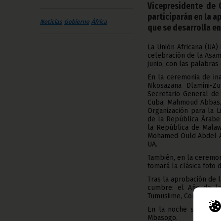
Vicepresidente de 
participarán en la a
Noticias
Gobierno
África
que se desarrolla en 
La Unión Africana (UA)
celebración de la Asam
junio, con las palabra
En la ceremonia de in
Nkosazana Dlamini-Zu
Secretario General de
Cuba; Mahmoud Abbas, 
Organización para la L
de la República Árabe
la República de Malaw
Mohamed Ould Abdel Azi
UA.
También, en la ceremoni
tomará la clásica foto d
Tras la aprobación de l
cumbre: el Año de la
Tumusiime, Comisaria d
En la noche se lleva
Mbasogo.