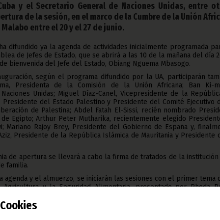
Cuba y el Secretario General de Naciones Unidas, entre ot
pertura de la sesión, en el marco de la Cumbre de la Unión Afri
Malabo entre el 20 y el 27 de junio.
 ha difundido ya la agenda de actividades inicialmente programada pa
blea de Jefes de Estado, que se abrirá a las 10 de la mañana del día 
s de bienvenida del Jefe del Estado, Obiang Nguema Mbasogo.
auguración, según el programa difundido por la UA, participarán tam
ma, Presidenta de la Comisión de la Unión Africana; Ban Ki-m
 Naciones Unidas; Miguel Díaz-Canel, Vicepresidente de la Repúblic
Presidente del Estado Palestino y Presidente del Comité Ejecutivo d
iberación de Palestina; Abdel Fatah El-Sissi, recién nombrado Presi
 de Egipto; Arthur Peter Mutharika, recientemente elegido President
i; Mariano Rajoy Brey, Presidente del Gobierno de España y, finalme
z, Presidente de la República Islámica de Mauritania y Presidente 
a de apertura se llevará a cabo la firma de tratados de la institución
e familia.
a agenda y el almuerzo, se iniciarán las sesiones con el primer tema 
 Agricultura y la Seguridad Alimentaria, presentado por Rhoda P
e Economía Rural y Agricultura.
Cookies
rá a cabo una cena de gala ofrecida por el Presidente Obiang Ng