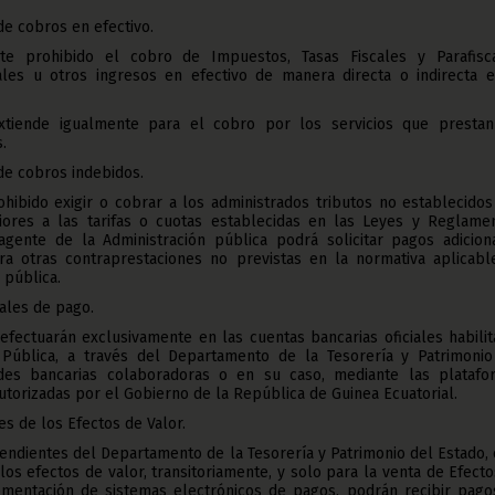
 de cobros en efectivo.
e prohibido el cobro de Impuestos, Tasas Fiscales y Parafisca
ales u otros ingresos en efectivo de manera directa o indirecta e
extiende igualmente para el cobro por los servicios que prestan
.
 de cobros indebidos.
hibido exigir o cobrar a los administrados tributos no establecido
ores a las tarifas o cuotas establecidas en las Leyes y Reglamen
agente de la Administración pública podrá solicitar pagos adiciona
ra otras contraprestaciones no previstas en la normativa aplicabl
 pública.
iales de pago.
efectuarán exclusivamente en las cuentas bancarias oficiales habili
 Pública, a través del Departamento de la Tesorería y Patrimonio
ades bancarias colaboradoras o en su caso, mediante las platafo
autorizadas por el Gobierno de la República de Guinea Ecuatorial.
s de los Efectos de Valor.
ndientes del Departamento de la Tesorería y Patrimonio del Estado, 
los efectos de valor, transitoriamente, y solo para la venta de Efect
lementación de sistemas electrónicos de pagos, podrán recibir pago