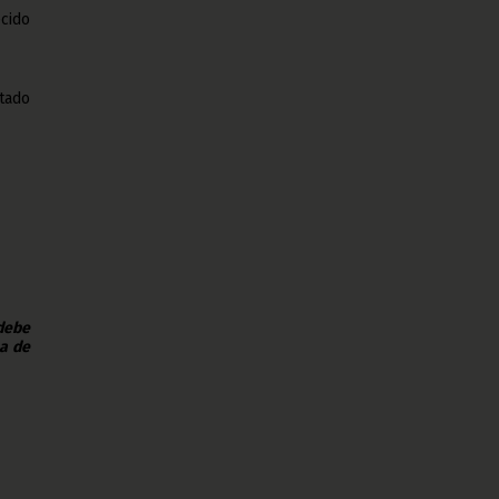
cido
stado
 debe
na de