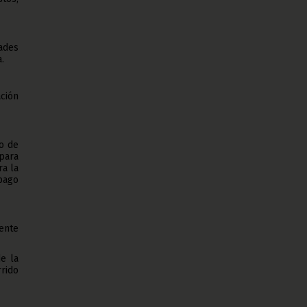
ades
.
ación
to de
 para
ra la
pago
ente
e la
rido