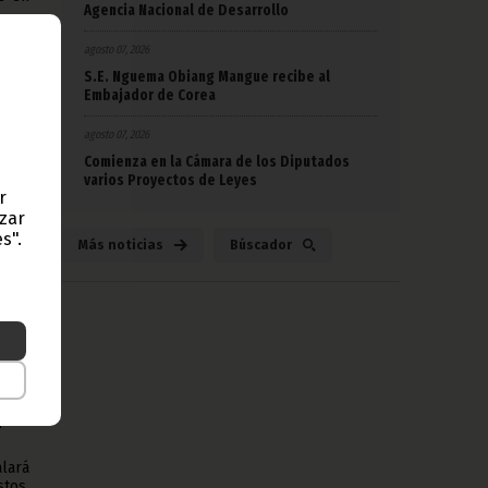
Agencia Nacional de Desarrollo
agosto 07, 2026
S.E. Nguema Obiang Mangue recibe al
Embajador de Corea
do y
agosto 07, 2026
ales,
Comienza en la Cámara de los Diputados
alor.
varios Proyectos de Leyes
r
isión
azar
s".
Más noticias
Búscador
ente
e su
s con
 para
alará
tos,