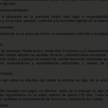
s vigentes.
 responsabilidades.
 lo dispuesto en la presente Orden dará lugar a responsabilid
es y, en su caso, penales, conforme a la normativa vigente en la materia
ncionador.
establecido en la presente Orden se sancionarán conforme a la legisl
AL:
io de Hacienda, Planificación y Desarrollo Económico y al Departamen
 del Estado adoptar las medidas técnicas y administrativas necesarias
ente Orden, y publicar la relación de cuentas bancarias habilitadas pa
utos, expendedores y expendedurías autorizadas y canales de 
ITORIAS:
ón del cobro en efectivo rige desde la entrada en vigor de la pres
tes iniciados con pagos en efectivo, antes de la entrada en vigor d
n regularizarse en un plazo máximo de quince (15) días. Transcur
er remitidos al Departamento de Tesorería y Patrimonio del Estado.
ORIA: