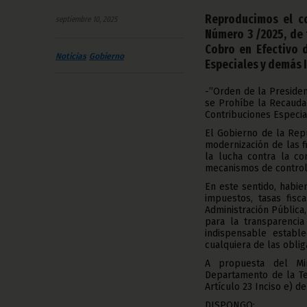
Reproducimos el co
septiembre 10, 2025
Número 3 /2025, de 
Cobro en Efectivo d
Noticias
Gobierno
Especiales y demás 
-”Orden de la Preside
se Prohíbe la Recaudac
Contribuciones Especia
El Gobierno de la Repú
modernización de las fi
la lucha contra la co
mecanismos de control 
En este sentido, habie
impuestos, tasas fisc
Administración Pública
para la transparencia
indispensable establ
cualquiera de las oblig
A propuesta del Min
Departamento de la Te
Artículo 23 Inciso e) d
DISPONGO: