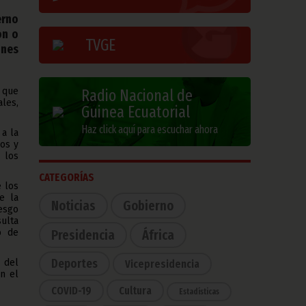
erno
ón o
TVGE
ones
 que
Radio Nacional de
ales,
Guinea Ecuatorial
Haz click aquí para escuchar ahora
 a la
vos y
 los
CATEGORÍAS
e los
e la
Noticias
Gobierno
iesgo
ulta
o de
Presidencia
África
Deportes
 del
Vicepresidencia
n el
COVID-19
Cultura
Estadísticas