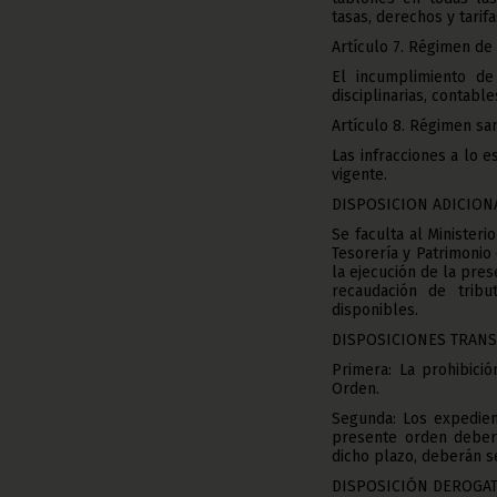
tasas, derechos y tarifa
Artículo 7. Régimen de
El incumplimiento de
disciplinarias, contabl
Artículo 8. Régimen sa
Las infracciones a lo 
vigente.
DISPOSICION ADICION
Se faculta al Minister
Tesorería y Patrimonio
la ejecución de la pres
recaudación de trib
disponibles.
DISPOSICIONES TRANS
Primera: La prohibici
Orden.
Segunda: Los expedien
presente orden deberá
dicho plazo, deberán s
DISPOSICIÓN DEROGAT