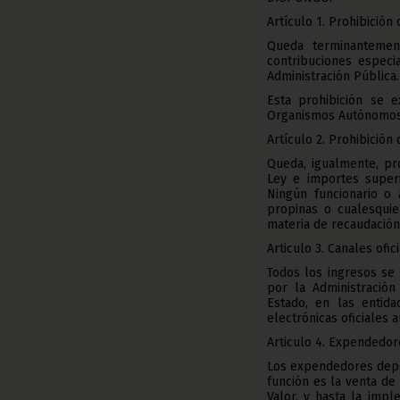
Artículo 1. Prohibición
Queda terminantement
contribuciones especi
Administración Pública.
Esta prohibición se 
Organismos Autónomos
Artículo 2. Prohibición
Queda, igualmente, pro
Ley e importes superi
Ningún funcionario o 
propinas o cualesquie
materia de recaudación
Articulo 3. Canales ofic
Todos los ingresos se 
por la Administración
Estado, en las entid
electrónicas oficiales 
Articulo 4. Expendedore
Los expendedores depe
función es la venta de 
Valor, y hasta la imp