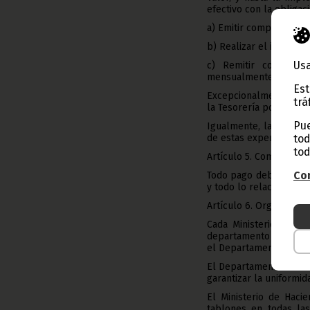
efectivo con la obligac
a) Emitir comprobante 
b) Realizar el ingreso 
Usa
c) Remitir conciliac
mensualmente al Minist
Est
Excepcionalmente, en l
trá
la Tesorería podrá auto
Pue
Igualmente, la Tesorer
tod
de estas expendeduría
tod
Artículo 5. Comprobante
Con
Todo pago deberá ir a
y todo lo relacionado 
Artículo 6. Organización
Cada Ministerio o En
departamento quien se 
el Departamento de Tes
El Departamento de Tes
garantizar la uniformid
El Ministerio de Hacie
tablones en todas las