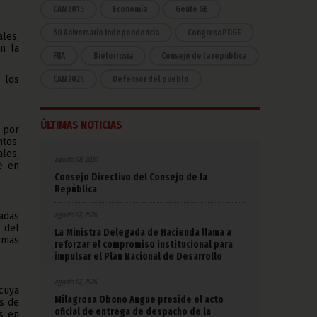
CAN 2015
Economía
Gente GE
50 Aniversario Independencia
CongresoPDGE
les,
n la
FIJA
Bielorrusia
Consejo de la república
 los
CAN 2025
Defensor del pueblo
ÚLTIMAS NOTICIAS
s por
tos.
les,
agosto 08, 2026
e en
Consejo Directivo del Consejo de la
República
tadas
agosto 07, 2026
 del
La Ministra Delegada de Hacienda llama a
rmas
reforzar el compromiso institucional para
impulsar el Plan Nacional de Desarrollo
agosto 07, 2026
cuya
Milagrosa Obono Angue preside el acto
os de
oficial de entrega de despacho de la
s en