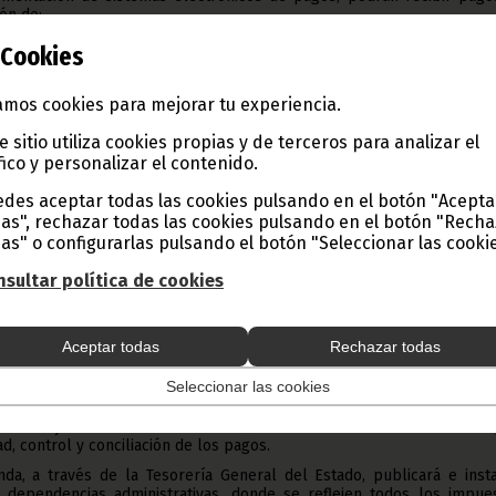
ión de:
oficial numerado por cada operación;
Cookies
diario en las cuentas oficiales del Tesoro Público;
mos cookies para mejorar tu experiencia.
ión diaria al Departamento de Tesorería y Patrimonio del Esta
erio de Hacienda.
e sitio utiliza cookies propias y de terceros para analizar el
ocalidades y unidades administrativas sin servicios bancarios o digit
fico y personalizar el contenido.
rizar, la instalación de una expendiduría para la venta de Efectos de V
des aceptar todas las cookies pulsando en el botón "Acepta
ía establecerá procedimientos específicos de control para la superv
as", rechazar todas las cookies pulsando en el botón "Rech
s.
as" o configurarlas pulsando el botón "Seleccionar las cookie
 y trazabilidad.
sultar política de cookies
compañado de un comprobante válido con identificación del contribuy
con el mismo.
 y control.
Aceptar todas
Rechazar todas
tidad Pública contará con un responsable en sección económica d
encargará de la reconciliación y coordinación diaria de los ingreso
Seleccionar las cookies
orería y Patrimonio del Estado.
orería y Patrimonio del Estado tomará todas las medidas necesarias
ad, control y conciliación de los pagos.
nda, a través de la Tesorería General del Estado, publicará e inst
 dependencias administrativas, donde se reflejen todos los impues