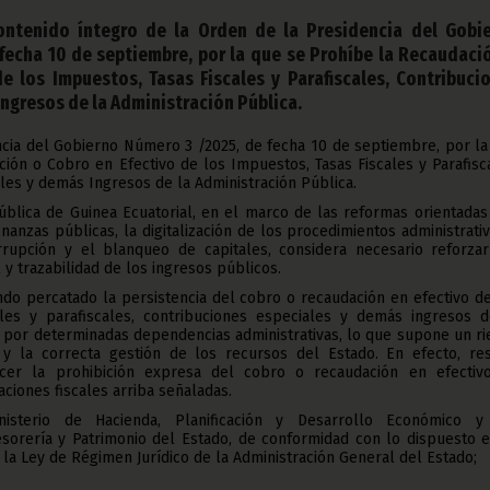
ntenido íntegro de la Orden de la Presidencia del Gobi
fecha 10 de septiembre, por la que se Prohíbe la Recaudaci
e los Impuestos, Tasas Fiscales y Parafiscales, Contribuci
Ingresos de la Administración Pública.
ncia del Gobierno Número 3 /2025, de fecha 10 de septiembre, por la
ión o Cobro en Efectivo de los Impuestos, Tasas Fiscales y Parafisc
les y demás Ingresos de la Administración Pública.
blica de Guinea Ecuatorial, en el marco de las reformas orientadas
nanzas públicas, la digitalización de los procedimientos administrati
rrupción y el blanqueo de capitales, considera necesario reforzar
y trazabilidad de los ingresos públicos.
ndo percatado la persistencia del cobro o recaudación en efectivo d
ales y parafiscales, contribuciones especiales y demás ingresos d
, por determinadas dependencias administrativas, lo que supone un r
 y la correcta gestión de los recursos del Estado. En efecto, res
ecer la prohibición expresa del cobro o recaudación en efectiv
aciones fiscales arriba señaladas.
isterio de Hacienda, Planificación y Desarrollo Económico y
sorería y Patrimonio del Estado, de conformidad con lo dispuesto e
e la Ley de Régimen Jurídico de la Administración General del Estado;