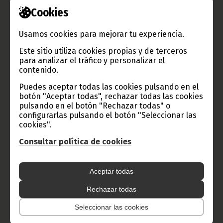
Cookies
Información de Guinea Ecuatorial
Usamos cookies para mejorar tu experiencia.
Este sitio utiliza cookies propias y de terceros
para analizar el tráfico y personalizar el
TVGE
contenido.
Puedes aceptar todas las cookies pulsando en el
botón "Aceptar todas", rechazar todas las cookies
Radio Nacional de Guinea
pulsando en el botón "Rechazar todas" o
Ecuatorial
configurarlas pulsando el botón "Seleccionar las
cookies".
Haz click aquí para escuchar ahora
Consultar política de cookies
CATEGORÍAS
Aceptar todas
Noticias
Gobierno
Presidencia
Rechazar todas
África
Deportes
Vicepresidencia
Seleccionar las cookies