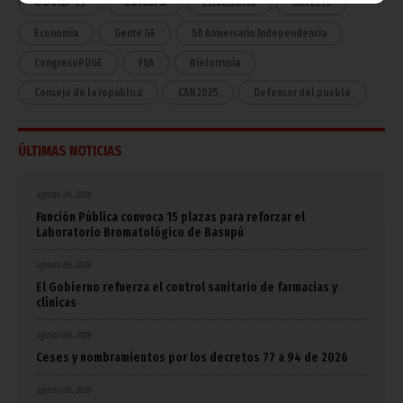
COVID-19
Cultura
Estadísticas
CAN 2015
Economía
Gente GE
50 Aniversario Independencia
CongresoPDGE
FIJA
Bielorrusia
Consejo de la república
CAN 2025
Defensor del pueblo
ÚLTIMAS NOTICIAS
agosto 06, 2026
Función Pública convoca 15 plazas para reforzar el
Laboratorio Bromatológico de Basupú
agosto 06, 2026
El Gobierno refuerza el control sanitario de farmacias y
clínicas
agosto 06, 2026
Ceses y nombramientos por los decretos 77 a 94 de 2026
agosto 05, 2026