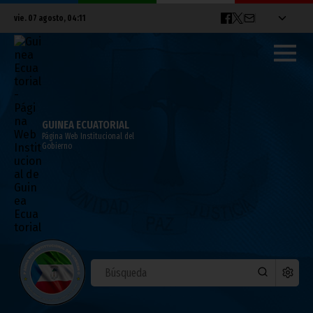
vie. 07 agosto, 04:11
GUINEA ECUATORIAL
Página Web Institucional del
Gobierno
Nguema Obiang Mangue exige un
reajuste de precios para concluir las
obras pendientes en La Paz
mayo 12, 2026
Noticias
Vicepresidencia