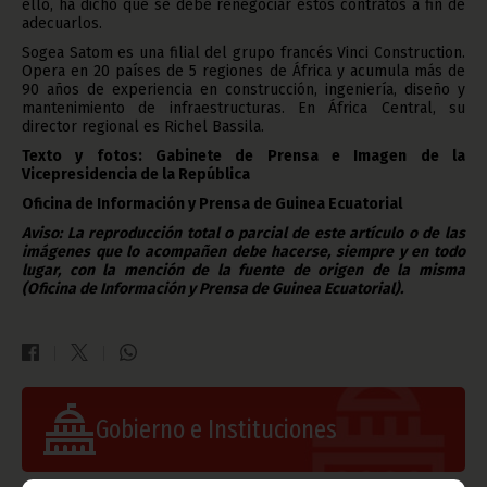
ello, ha dicho que se debe renegociar estos contratos a fin de
adecuarlos.
Sogea Satom es una filial del grupo francés Vinci Construction.
Opera en 20 países de 5 regiones de África y acumula más de
90 años de experiencia en construcción, ingeniería, diseño y
mantenimiento de infraestructuras. En África Central, su
director regional es Richel Bassila.
Texto y fotos: Gabinete de Prensa e Imagen de la
Vicepresidencia de la República
Oficina de Información y Prensa de Guinea Ecuatorial
Aviso: La reproducción total o parcial de este artículo o de las
imágenes que lo acompañen debe hacerse, siempre y en todo
lugar, con la mención de la fuente de origen de la misma
(Oficina de Información y Prensa de Guinea Ecuatorial).
Gobierno e Instituciones