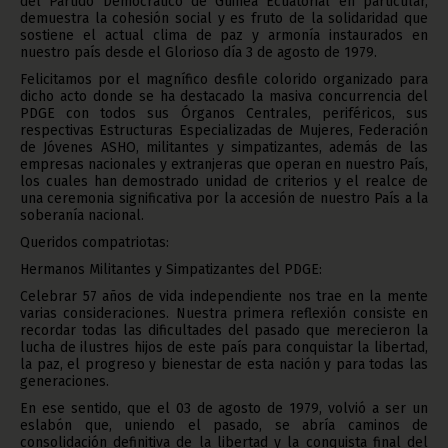
del Partido Democrático de Guinea Ecuatorial en particular,
demuestra la cohesión social y es fruto de la solidaridad que
sostiene el actual clima de paz y armonía instaurados en
nuestro país desde el Glorioso día 3 de agosto de 1979.
Felicitamos por el magnífico desfile colorido organizado para
dicho acto donde se ha destacado la masiva concurrencia del
PDGE con todos sus Órganos Centrales, periféricos, sus
respectivas Estructuras Especializadas de Mujeres, Federación
de Jóvenes ASHO, militantes y simpatizantes, además de las
empresas nacionales y extranjeras que operan en nuestro País,
los cuales han demostrado unidad de criterios y el realce de
una ceremonia significativa por la accesión de nuestro País a la
soberanía nacional.
Queridos compatriotas:
Hermanos Militantes y Simpatizantes del PDGE:
Celebrar 57 años de vida independiente nos trae en la mente
varias consideraciones. Nuestra primera reflexión consiste en
recordar todas las dificultades del pasado que merecieron la
lucha de ilustres hijos de este país para conquistar la libertad,
la paz, el progreso y bienestar de esta nación y para todas las
generaciones.
En ese sentido, que el 03 de agosto de 1979, volvió a ser un
eslabón que, uniendo el pasado, se abría caminos de
consolidación definitiva de la libertad y la conquista final del