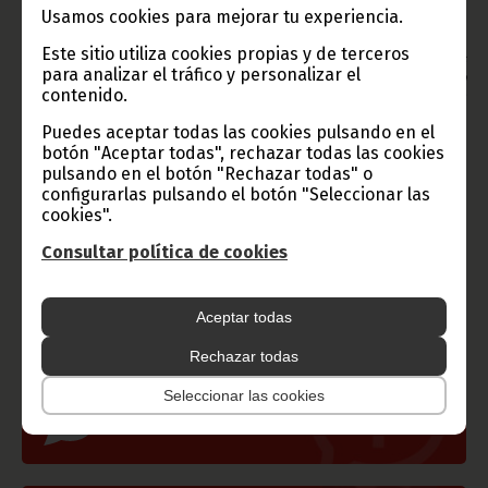
Envío: Clemente Ela Ondo Onguene (DGPEPWIG)
Usamos cookies para mejorar tu experiencia.
Oficina de Información y Prensa de Guinea Ecuatorial
Este sitio utiliza cookies propias y de terceros
Aviso: La reproducción total o parcial de este artículo o de las
para analizar el tráfico y personalizar el
imágenes que lo acompañen debe hacerse, siempre y en todo
contenido.
lugar, con la mención de la fuente de origen de la misma
(Oficina de Información y Prensa de Guinea Ecuatorial).
Puedes aceptar todas las cookies pulsando en el
botón "Aceptar todas", rechazar todas las cookies
pulsando en el botón "Rechazar todas" o
configurarlas pulsando el botón "Seleccionar las
cookies".
Consultar política de cookies
Gobierno e Instituciones
Aceptar todas
Rechazar todas
Seleccionar las cookies
Información de Guinea Ecuatorial