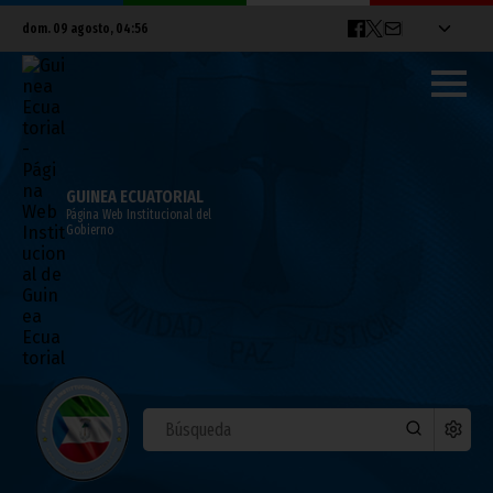
dom. 09 agosto, 04:56
GUINEA ECUATORIAL
Página Web Institucional del
Gobierno
Mensaje del Presidente Fundador del
PDGE en el 57 aniversario de la
Independencia Nacional
octubre 14, 2025
Noticias
Presidencia