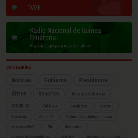
TVGE
Radio Nacional de Guinea
Ecuatorial
Haz click aquí para escuchar ahora
CATEGORÍAS
Noticias
Gobierno
Presidencia
África
Deportes
Vicepresidencia
COVID-19
Cultura
Estadísticas
CAN 2015
Economía
Gente GE
50 Aniversario Independencia
CongresoPDGE
FIJA
Bielorrusia
Consejo de la república
CAN 2025
Defensor del pueblo