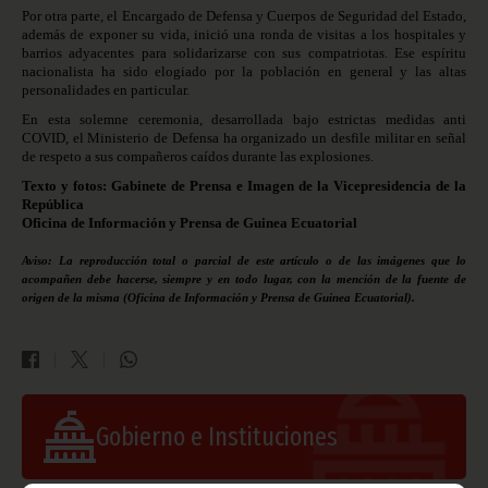
Por otra parte, el Encargado de Defensa y Cuerpos de Seguridad del Estado,
además de exponer su vida, inició una ronda de visitas a los hospitales y
barrios adyacentes para solidarizarse con sus compatriotas. Ese espíritu
nacionalista ha sido elogiado por la población en general y las altas
personalidades en particular.
En esta solemne ceremonia, desarrollada bajo estrictas medidas anti
COVID, el Ministerio de Defensa ha organizado un desfile militar en señal
de respeto a sus compañeros caídos durante las explosiones.
Texto y fotos: Gabinete de Prensa e Imagen de la Vicepresidencia de la
República
Oficina de Información y Prensa de Guinea Ecuatorial
Aviso: La reproducción total o parcial de este artículo o de las imágenes que lo
acompañen debe hacerse, siempre y en todo lugar, con la mención de la fuente de
origen de la misma (Oficina de Información y Prensa de Guinea Ecuatorial).
Gobierno e Instituciones