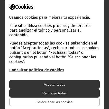
Cookies
Información de Guinea Ecuatorial
Usamos cookies para mejorar tu experiencia.
Este sitio utiliza cookies propias y de terceros
para analizar el tráfico y personalizar el
TVGE
contenido.
Puedes aceptar todas las cookies pulsando en el
botón "Aceptar todas", rechazar todas las cookies
Radio Nacional de Guinea
pulsando en el botón "Rechazar todas" o
Ecuatorial
configurarlas pulsando el botón "Seleccionar las
cookies".
Haz click aquí para escuchar ahora
Consultar política de cookies
CATEGORÍAS
Aceptar todas
Noticias
Gobierno
Presidencia
Rechazar todas
África
Deportes
Vicepresidencia
Seleccionar las cookies