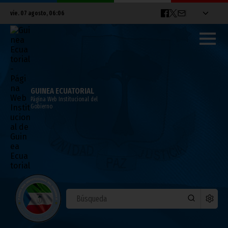
vie. 07 agosto, 06:06
GUINEA ECUATORIAL
Página Web Institucional del
Gobierno
Medalla de la Gran Cruz de la
Independencia Nacional para el
Vicepresidente de la República
marzo 07, 2022
Presidencia
Vicepresidencia