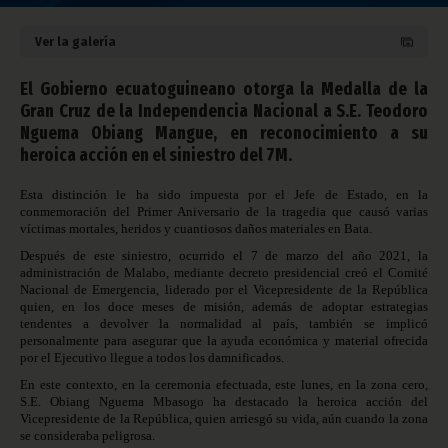
Ver la galería
El Gobierno ecuatoguineano otorga la Medalla de la
Gran Cruz de la Independencia Nacional a S.E. Teodoro
Nguema Obiang Mangue, en reconocimiento a su
heroica acción en el siniestro del 7M.
Esta distinción le ha sido impuesta por el Jefe de Estado, en la
conmemoración del Primer Aniversario de la tragedia que causó varias
víctimas mortales, heridos y cuantiosos daños materiales en Bata.
Después de este siniestro, ocurrido el 7 de marzo del año 2021, la
administración de Malabo, mediante decreto presidencial creó el Comité
Nacional de Emergencia, liderado por el Vicepresidente de la República
quien, en los doce meses de misión, además de adoptar estrategias
tendentes a devolver la normalidad al país, también se implicó
personalmente para asegurar que la ayuda económica y material ofrecida
por el Ejecutivo llegue a todos los damnificados.
En este contexto, en la ceremonia efectuada, este lunes, en la zona cero,
S.E. Obiang Nguema Mbasogo ha destacado la heroica acción del
Vicepresidente de la República, quien arriesgó su vida, aún cuando la zona
se consideraba peligrosa.