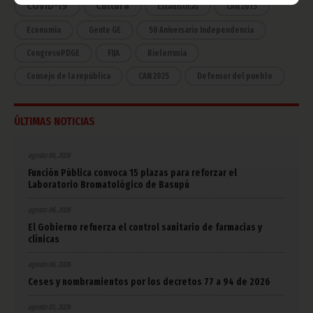
COVID-19
Cultura
Estadísticas
CAN 2015
Economía
Gente GE
50 Aniversario Independencia
CongresoPDGE
FIJA
Bielorrusia
Consejo de la república
CAN 2025
Defensor del pueblo
ÚLTIMAS NOTICIAS
agosto 06, 2026
Función Pública convoca 15 plazas para reforzar el
Laboratorio Bromatológico de Basupú
agosto 06, 2026
El Gobierno refuerza el control sanitario de farmacias y
clínicas
agosto 06, 2026
Ceses y nombramientos por los decretos 77 a 94 de 2026
agosto 05, 2026