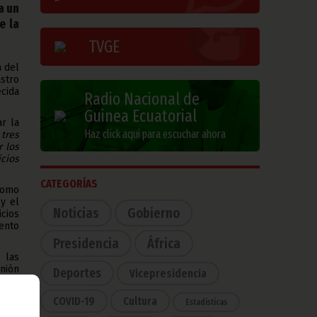
a un
e la
TVGE
a del
stro
cida
Radio Nacional de
Guinea Ecuatorial
ar la
Haz click aquí para escuchar ahora
 tres
 los
cios
CATEGORÍAS
como
y el
Noticias
Gobierno
icios
ento
Presidencia
África
 las
nión
Deportes
Vicepresidencia
COVID-19
Cultura
Estadísticas