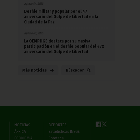
agosto 04, 2026
Desfile militar y popular por el 47
aniversario del Golpe de Libertad en la
Ciudad de la Paz
agosto 03, 2026
La OEMPDGE destaca por su masiva
participación en el desfile popular del 47º
aniversario del Golpe de Libertad
Más noticias
Búscador
NOTICIAS
DEPORTES
ÁFRICA
Estadísticas INEGE
ECONOMÍA
Fototeca