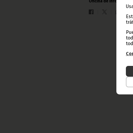
Oficina de Información
Usa
Est
trá
Pue
tod
tod
Con