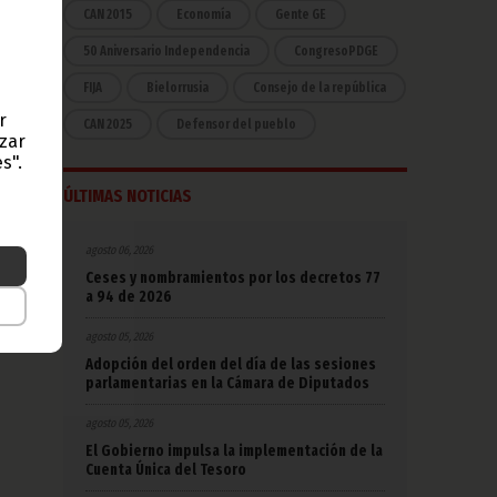
CAN 2015
Economía
Gente GE
50 Aniversario Independencia
CongresoPDGE
FIJA
Bielorrusia
Consejo de la república
r
CAN 2025
Defensor del pueblo
azar
s".
ÚLTIMAS NOTICIAS
agosto 06, 2026
Ceses y nombramientos por los decretos 77
a 94 de 2026
agosto 05, 2026
Adopción del orden del día de las sesiones
parlamentarias en la Cámara de Diputados
agosto 05, 2026
El Gobierno impulsa la implementación de la
Cuenta Única del Tesoro