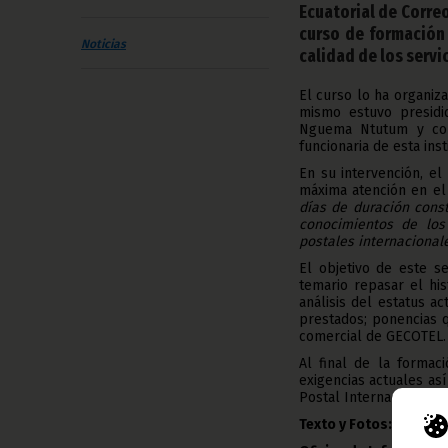
Ecuatorial de Corre
curso de formación 
Noticias
calidad de los servi
El curso lo ha organiz
mismo estuvo presidi
Nguema Ntutum y com
funcionaria de esta inst
En su intervención, el
máxima atención en el
días de duración cons
conocimientos de los 
postales internacionale
El objetivo de este s
temario repasar el hi
análisis del estatus ac
prestados; ponencias 
comercial de GECOTEL.
Al final de la formac
exigencias actuales a
Postal Internacional.
Texto y Fotos: María 