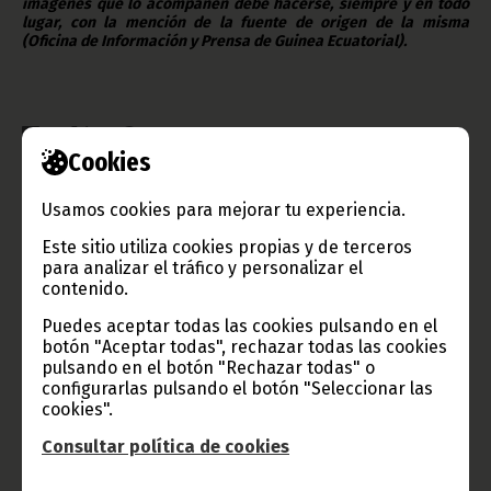
imágenes que lo acompañen debe hacerse, siempre y en todo
lugar, con la mención de la fuente de origen de la misma
(Oficina de Información y Prensa de Guinea Ecuatorial).
Cookies
Gobierno e Instituciones
Usamos cookies para mejorar tu experiencia.
Este sitio utiliza cookies propias y de terceros
para analizar el tráfico y personalizar el
contenido.
Información de Guinea Ecuatorial
Puedes aceptar todas las cookies pulsando en el
botón "Aceptar todas", rechazar todas las cookies
pulsando en el botón "Rechazar todas" o
configurarlas pulsando el botón "Seleccionar las
cookies".
TVGE
Consultar política de cookies