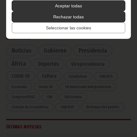
Radio Nacional de Guinea
Aceptar todas
Ecuatorial
Haz click aquí para escuchar ahora
Rechazar todas
Seleccionar las cookies
CATEGORÍAS
Noticias
Gobierno
Presidencia
África
Deportes
Vicepresidencia
COVID-19
Cultura
Estadísticas
CAN 2015
Economía
Gente GE
50 Aniversario Independencia
CongresoPDGE
FIJA
Bielorrusia
Consejo de la república
CAN 2025
Defensor del pueblo
ÚLTIMAS NOTICIAS