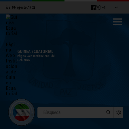
jue. 06 agosto, 17:22
GUINEA ECUATORIAL
Página Web Institucional del
Gobierno
Los niños de Mongomo reciben los
juguetes de Navidad ofrecidos por S.E.
Nguema Obiang Mangue
diciembre 26, 2025
Vicepresidencia