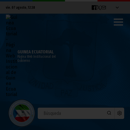
vie. 07 agosto, 12:38
GUINEA ECUATORIAL
Página Web Institucional del
Gobierno
La UA celebra en Sudáfrica la octava
Sesión del Comité Técnico de Finanzas
septiembre 30, 2025
Noticias
África