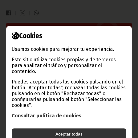
Gobierno e Instituciones
Cookies
Usamos cookies para mejorar tu experiencia.
Este sitio utiliza cookies propias y de terceros
Información de Guinea Ecuatorial
para analizar el tráfico y personalizar el
contenido.
Puedes aceptar todas las cookies pulsando en el
botón "Aceptar todas", rechazar todas las cookies
TVGE
pulsando en el botón "Rechazar todas" o
configurarlas pulsando el botón "Seleccionar las
cookies".
Radio Nacional de Guinea
Consultar política de cookies
Ecuatorial
Haz click aquí para escuchar ahora
Aceptar todas