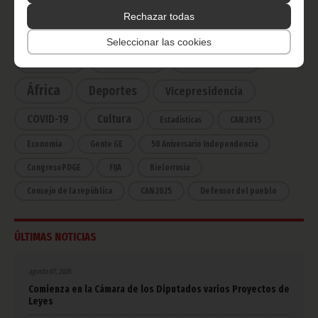
Rechazar todas
CATEGORÍAS
Seleccionar las cookies
Noticias
Gobierno
Presidencia
África
Deportes
Vicepresidencia
COVID-19
Cultura
Estadísticas
CAN 2015
Economía
Gente GE
50 Aniversario Independencia
CongresoPDGE
FIJA
Bielorrusia
Consejo de la república
CAN 2025
Defensor del pueblo
ÚLTIMAS NOTICIAS
agosto 07, 2026
Comienza en la Cámara de los Diputados varios Proyectos de
Leyes